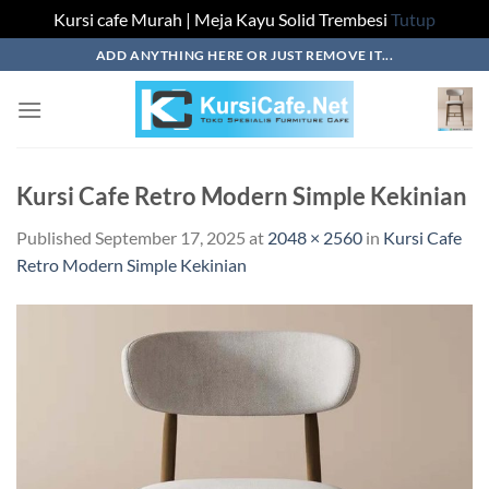
Kursi cafe Murah | Meja Kayu Solid Trembesi
Tutup
Skip
ADD ANYTHING HERE OR JUST REMOVE IT...
to
content
Kursi Cafe Retro Modern Simple Kekinian
Published
September 17, 2025
at
2048 × 2560
in
Kursi Cafe
Retro Modern Simple Kekinian