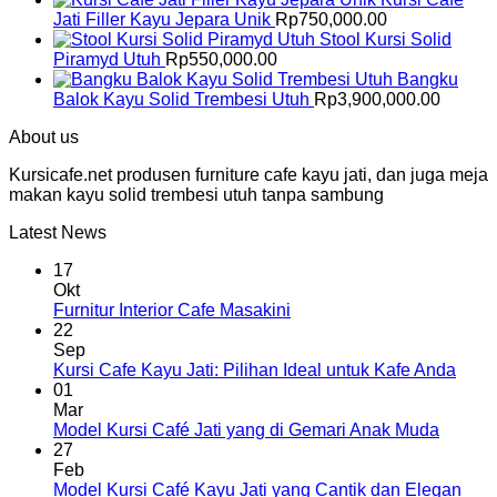
Jati Filler Kayu Jepara Unik
Rp
750,000.00
Stool Kursi Solid
Piramyd Utuh
Rp
550,000.00
Bangku
Balok Kayu Solid Trembesi Utuh
Rp
3,900,000.00
About us
Kursicafe.net produsen furniture cafe kayu jati, dan juga meja
makan kayu solid trembesi utuh tanpa sambung
Latest News
17
Okt
Furnitur Interior Cafe Masakini
22
Sep
Kursi Cafe Kayu Jati: Pilihan Ideal untuk Kafe Anda
01
Mar
Model Kursi Café Jati yang di Gemari Anak Muda
27
Feb
Model Kursi Café Kayu Jati yang Cantik dan Elegan