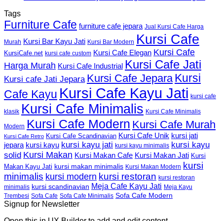
Tags
Furniture Cafe
furniture cafe jepara
Jual Kursi Cafe Harga
Kursi Cafe
Kursi Bar Kayu Jati
Murah
Kursi Bar Modern
Kursi Cafe
Kursi Cafe Elegan
KursiCafe.net
kursi cafe custom
Kursi Cafe Jati
Harga Murah
Kursi Cafe Industrial
Kursi
Kursi Cafe Jepara
Kursi cafe Jati Jepara
Kursi Cafe Kayu Jati
Cafe Kayu
kursi cafe
Kursi Cafe Minimalis
Kursi Cafe Minimalis
klasik
Kursi Cafe Modern
Kursi Cafe Murah
Modern
Kursi Cafe Unik
kursi jati
Kursi Cafe Scandinavian
Kursi Cafe Retro
kursi kayu jati
kursi kayu
kursi kayu
jepara
kursi kayu minimalis
Kursi Makan
solid
Kursi Makan Jati
Kursi Makan Cafe
Kursi
kursi
kursi makan minimalis
Makan Kayu Jati
Kursi Makan Modern
minimalis
kursi restoran
kursi modern
kursi restoran
Meja Cafe Kayu Jati
kursi scandinavian
Meja Kayu
minimalis
Sofa Cafe Modern
Trembesi
Sofa Cafe
Sofa Cafe Minimalis
Signup for Newsletter
Open this in UX Builder to add and edit content