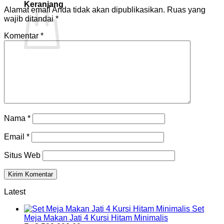
Keranjang
Alamat email Anda tidak akan dipublikasikan.
Ruas yang
wajib ditandai
*
Komentar
*
Tidak ada produk di keranjang.
Kembali ke toko
Nama
*
Email
*
Situs Web
Latest
Set
Meja Makan Jati 4 Kursi Hitam Minimalis