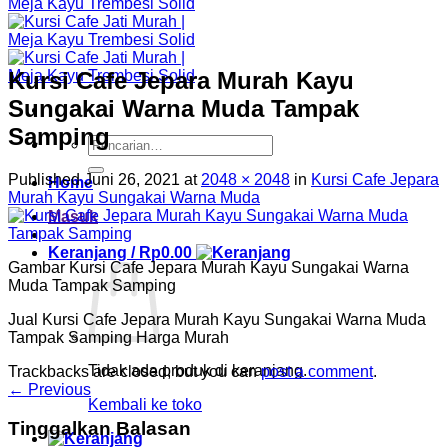
Kursi Cafe Jepara Murah Kayu
Sungakai Warna Muda Tampak
Samping
Pencarian
untuk:
Published
Juni 26, 2021
at
2048 × 2048
in
Kursi Cafe Jepara
Home
Murah Kayu Sungakai Warna Muda
Masuk
Keranjang /
Rp
0.00
Gambar Kursi Cafe Jepara Murah Kayu Sungakai Warna
Muda Tampak Samping
Jual Kursi Cafe Jepara Murah Kayu Sungakai Warna Muda
Tampak Samping Harga Murah
Tidak ada produk di keranjang.
Trackbacks are closed, but you can
post a comment
.
←
Previous
Kembali ke toko
Tinggalkan Balasan