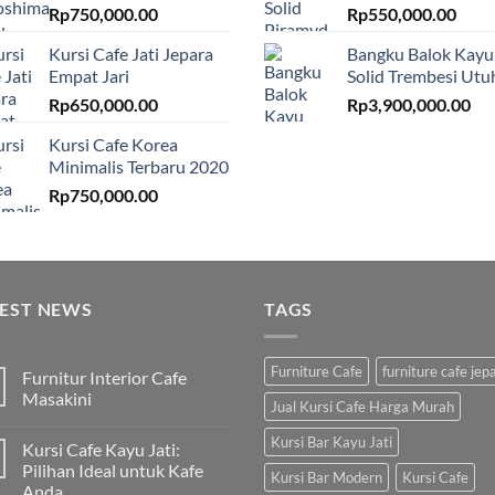
Rp
750,000.00
Rp
550,000.00
Kursi Cafe Jati Jepara
Bangku Balok Kayu
Empat Jari
Solid Trembesi Utu
Rp
650,000.00
Rp
3,900,000.00
Kursi Cafe Korea
Minimalis Terbaru 2020
Rp
750,000.00
TEST NEWS
TAGS
Furniture Cafe
furniture cafe jep
Furnitur Interior Cafe
Masakini
Jual Kursi Cafe Harga Murah
Kursi Bar Kayu Jati
Kursi Cafe Kayu Jati:
Pilihan Ideal untuk Kafe
Kursi Bar Modern
Kursi Cafe
Anda