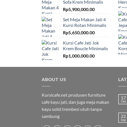
Sofa Krem Minimalis
Rp
5,900,000.00
Set Meja Makan Jati 4
Kursi Rotan Minimalis
Rp
5,650,000.00
Kursi Cafe Jati Jok
Krem Boucle Minimalis
Rp
1,000,000.00
ABOUT US
LA
Kursicafe.net produsen furniture
17
cafe kayu jati, dan juga meja makan
Okt
kayu solid trembesi utuh tanpa
sambung
22
Sep