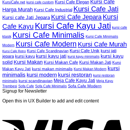
Kursi Cafe
Kursi Cafe Elegan
KursiCafe.net
kursi cafe custom
Kursi Cafe Jati
Harga Murah
Kursi Cafe Industrial
Kursi
Kursi Cafe Jepara
Kursi cafe Jati Jepara
Kursi Cafe Kayu Jati
Cafe Kayu
kursi cafe
Kursi Cafe Minimalis
Kursi Cafe Minimalis
klasik
Kursi Cafe Modern
Kursi Cafe Murah
Modern
Kursi Cafe Unik
kursi jati
Kursi Cafe Scandinavian
Kursi Cafe Retro
kursi kayu jati
kursi kayu
kursi kayu
jepara
kursi kayu minimalis
Kursi Makan
solid
Kursi Makan Jati
Kursi Makan Cafe
Kursi
kursi
kursi makan minimalis
Makan Kayu Jati
Kursi Makan Modern
minimalis
kursi restoran
kursi modern
kursi restoran
Meja Cafe Kayu Jati
kursi scandinavian
Meja Kayu
minimalis
Sofa Cafe Modern
Trembesi
Sofa Cafe
Sofa Cafe Minimalis
Signup for Newsletter
Open this in UX Builder to add and edit content