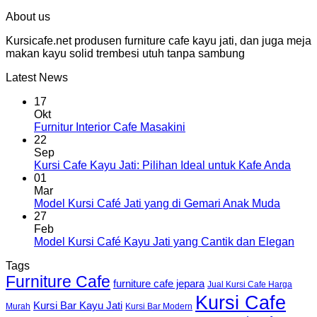
About us
Kursicafe.net produsen furniture cafe kayu jati, dan juga meja
makan kayu solid trembesi utuh tanpa sambung
Latest News
17
Okt
Furnitur Interior Cafe Masakini
22
Sep
Kursi Cafe Kayu Jati: Pilihan Ideal untuk Kafe Anda
01
Mar
Model Kursi Café Jati yang di Gemari Anak Muda
27
Feb
Model Kursi Café Kayu Jati yang Cantik dan Elegan
Tags
Furniture Cafe
furniture cafe jepara
Jual Kursi Cafe Harga
Kursi Cafe
Kursi Bar Kayu Jati
Murah
Kursi Bar Modern