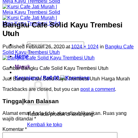
Bangku Cafe Solid Kayu Trembesi
Utuh
Pencarian
Published
Februari 26, 2020
at
1024 × 1024
in
Bangku Cafe
untuk:
Solid Kayu Trembesi Utuh
Home
Masuk
Gambar Bangku Cafe Solid Kayu Trembesi Utuh
Keranjang /
Rp
0.00
Jual Bangku Cafe Solid Kayu Trembesi Utuh Harga Murah
Trackbacks are closed, but you can
post a comment
.
Tinggalkan Balasan
Alamat email Anda tidak akan dipublikasikan.
Ruas yang
Tidak ada produk di keranjang.
wajib ditandai
*
Kembali ke toko
Komentar
*