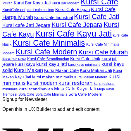
Kursi Cafe
Kursi Bar Kayu Jati
Murah
Kursi Bar Modern
Kursi Cafe
Kursi Cafe Elegan
KursiCafe.net
kursi cafe custom
Kursi Cafe Jati
Harga Murah
Kursi Cafe Industrial
Kursi
Kursi Cafe Jepara
Kursi cafe Jati Jepara
Kursi Cafe Kayu Jati
Cafe Kayu
kursi cafe
Kursi Cafe Minimalis
Kursi Cafe Minimalis
klasik
Kursi Cafe Modern
Kursi Cafe Murah
Modern
Kursi Cafe Unik
kursi jati
Kursi Cafe Scandinavian
Kursi Cafe Retro
kursi kayu jati
kursi kayu
kursi kayu
jepara
kursi kayu minimalis
Kursi Makan
solid
Kursi Makan Jati
Kursi Makan Cafe
Kursi
kursi
kursi makan minimalis
Makan Kayu Jati
Kursi Makan Modern
minimalis
kursi restoran
kursi modern
kursi restoran
Meja Cafe Kayu Jati
kursi scandinavian
Meja Kayu
minimalis
Sofa Cafe Modern
Trembesi
Sofa Cafe
Sofa Cafe Minimalis
Signup for Newsletter
Open this in UX Builder to add and edit content