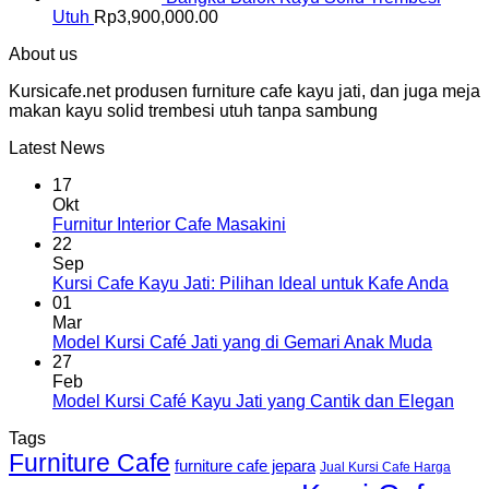
Utuh
Rp
3,900,000.00
About us
Kursicafe.net produsen furniture cafe kayu jati, dan juga meja
makan kayu solid trembesi utuh tanpa sambung
Latest News
17
Okt
Furnitur Interior Cafe Masakini
22
Sep
Kursi Cafe Kayu Jati: Pilihan Ideal untuk Kafe Anda
01
Mar
Model Kursi Café Jati yang di Gemari Anak Muda
27
Feb
Model Kursi Café Kayu Jati yang Cantik dan Elegan
Tags
Furniture Cafe
furniture cafe jepara
Jual Kursi Cafe Harga