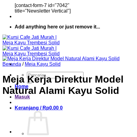
[contact-form-7 id="7042"
title="Newsletter Vertical"]
Add anything here or just remove it...
Beranda
/
Meja Kayu Solid
Pencarian
Meja Kerja Direktur Model
untuk:
Home
Natural Alami Kayu Solid
Masuk
Keranjang /
Rp
0.00
0