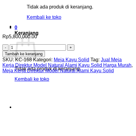
Tidak ada produk di keranjang.
Kembali ke toko
0
Keranjang
Rp
5,800,000.00
Kuantitas
Meja
Tambah ke keranjang
Kerja
SKU:
KC-168
Kategori:
Meja Kayu Solid
Tag:
Jual Meja
Direktur
Kerja Direktur Model Natural Alami Kayu Solid Harga Murah
,
Model
Tidak ada produk di keranjang.
Meja Kerja Direktur Model Natural Alami Kayu Solid
Natural
Kembali ke toko
Alami
Kayu
Solid