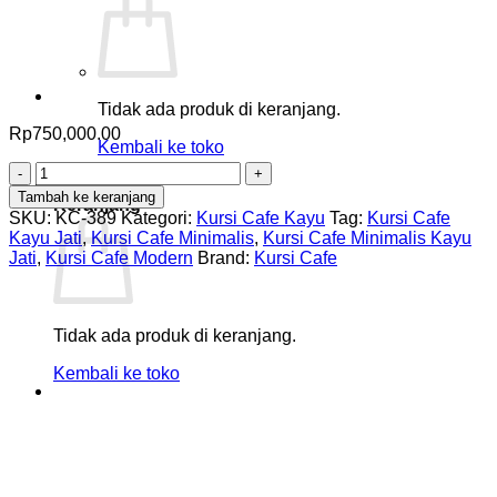
Tidak ada produk di keranjang.
Rp
750,000.00
Kembali ke toko
Kuantitas
0
Kursi
Tambah ke keranjang
Keranjang
Cafe
SKU:
KC-389
Kategori:
Kursi Cafe Kayu
Tag:
Kursi Cafe
Minimalis
Kayu Jati
,
Kursi Cafe Minimalis
,
Kursi Cafe Minimalis Kayu
Kayu
Jati
,
Kursi Cafe Modern
Brand:
Kursi Cafe
Jati
Jok
Kain
Modern
Tidak ada produk di keranjang.
Kembali ke toko