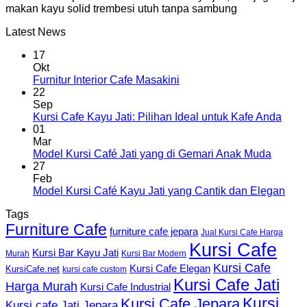
makan kayu solid trembesi utuh tanpa sambung
Latest News
17
Okt
Furnitur Interior Cafe Masakini
22
Sep
Kursi Cafe Kayu Jati: Pilihan Ideal untuk Kafe Anda
01
Mar
Model Kursi Café Jati yang di Gemari Anak Muda
27
Feb
Model Kursi Café Kayu Jati yang Cantik dan Elegan
Tags
Furniture Cafe
furniture cafe jepara
Jual Kursi Cafe Harga
Kursi Cafe
Kursi Bar Kayu Jati
Murah
Kursi Bar Modern
Kursi Cafe
Kursi Cafe Elegan
KursiCafe.net
kursi cafe custom
Kursi Cafe Jati
Harga Murah
Kursi Cafe Industrial
Kursi
Kursi Cafe Jepara
Kursi cafe Jati Jepara