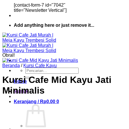
[contact-form-7 id="7042"
title="Newsletter Vertical"]
Add anything here or just remove it...
Obral!
Beranda
/
Kursi Cafe Kayu
Pencarian
untuk:
Kursi Cafe Mid Kayu Jati
Home
Minimalis
Masuk
Keranjang /
Rp
0.00
0