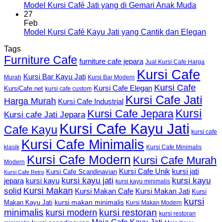
Model Kursi Café Jati yang di Gemari Anak Muda
27
Feb
Model Kursi Café Kayu Jati yang Cantik dan Elegan
Tags
Furniture Cafe
furniture cafe jepara
Jual Kursi Cafe Harga
Kursi Cafe
Kursi Bar Kayu Jati
Murah
Kursi Bar Modern
Kursi Cafe
Kursi Cafe Elegan
KursiCafe.net
kursi cafe custom
Kursi Cafe Jati
Harga Murah
Kursi Cafe Industrial
Kursi
Kursi Cafe Jepara
Kursi cafe Jati Jepara
Kursi Cafe Kayu Jati
Cafe Kayu
kursi cafe
Kursi Cafe Minimalis
Kursi Cafe Minimalis
klasik
Kursi Cafe Modern
Kursi Cafe Murah
Modern
Kursi Cafe Unik
kursi jati
Kursi Cafe Scandinavian
Kursi Cafe Retro
kursi kayu jati
kursi kayu
kursi kayu
jepara
kursi kayu minimalis
Kursi Makan
solid
Kursi Makan Jati
Kursi Makan Cafe
Kursi
kursi
kursi makan minimalis
Makan Kayu Jati
Kursi Makan Modern
minimalis
kursi restoran
kursi modern
kursi restoran