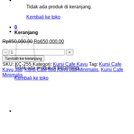
Tidak ada produk di keranjang.
Kembali ke toko
0
Keranjang
Harga
Harga
Rp
850,000.00
Rp
650,000.00
aslinya
saat
Kuantitas
adalah:
ini
Kursi
Rp850,000.00.
adalah:
Tambah ke keranjang
Cafe
Rp650,000.00.
SKU:
KC-255
Kategori:
Kursi Cafe Kayu
Tag:
Kursi Cafe
Mid
Tidak ada produk di keranjang.
Kayu Jati
,
Kursi Cafe Mid Kayu Jati Minimalis
,
Kursi Cafe
Kayu
Minimalis
Kembali ke toko
Jati
Minimalis