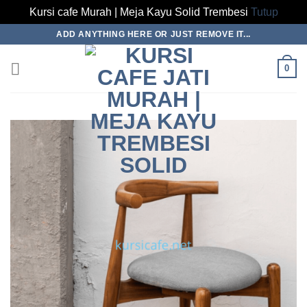
Kursi cafe Murah | Meja Kayu Solid Trembesi
Tutup
Skip
ADD ANYTHING HERE OR JUST REMOVE IT...
to
content
0