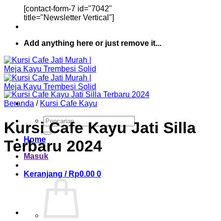
[contact-form-7 id="7042"
title="Newsletter Vertical"]
Add anything here or just remove it...
Beranda
/
Kursi Cafe Kayu
Pencarian
Kursi Cafe Kayu Jati Silla
untuk:
Home
Terbaru 2024
Masuk
Keranjang /
Rp
0.00
0