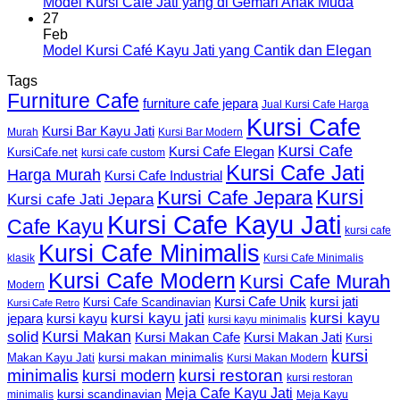
Model Kursi Café Jati yang di Gemari Anak Muda
27
Feb
Model Kursi Café Kayu Jati yang Cantik dan Elegan
Tags
Furniture Cafe
furniture cafe jepara
Jual Kursi Cafe Harga
Kursi Cafe
Kursi Bar Kayu Jati
Murah
Kursi Bar Modern
Kursi Cafe
Kursi Cafe Elegan
KursiCafe.net
kursi cafe custom
Kursi Cafe Jati
Harga Murah
Kursi Cafe Industrial
Kursi
Kursi Cafe Jepara
Kursi cafe Jati Jepara
Kursi Cafe Kayu Jati
Cafe Kayu
kursi cafe
Kursi Cafe Minimalis
Kursi Cafe Minimalis
klasik
Kursi Cafe Modern
Kursi Cafe Murah
Modern
Kursi Cafe Unik
kursi jati
Kursi Cafe Scandinavian
Kursi Cafe Retro
kursi kayu jati
kursi kayu
kursi kayu
jepara
kursi kayu minimalis
Kursi Makan
solid
Kursi Makan Jati
Kursi Makan Cafe
Kursi
kursi
kursi makan minimalis
Makan Kayu Jati
Kursi Makan Modern
minimalis
kursi restoran
kursi modern
kursi restoran
Meja Cafe Kayu Jati
kursi scandinavian
Meja Kayu
minimalis