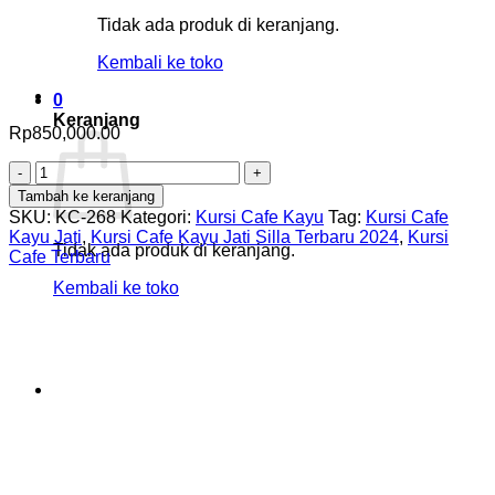
Tidak ada produk di keranjang.
Kembali ke toko
0
Keranjang
Rp
850,000.00
Kuantitas
Kursi
Tambah ke keranjang
Cafe
SKU:
KC-268
Kategori:
Kursi Cafe Kayu
Tag:
Kursi Cafe
Kayu
Kayu Jati
,
Kursi Cafe Kayu Jati Silla Terbaru 2024
,
Kursi
Jati
Tidak ada produk di keranjang.
Cafe Terbaru
Silla
Kembali ke toko
Terbaru
2024