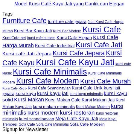
Model Kursi Café Kayu Jati yang Cantik dan Elegan
Tags
Furniture Cafe
furniture cafe jepara
Jual Kursi Cafe Harga
Kursi Cafe
Kursi Bar Kayu Jati
Murah
Kursi Bar Modern
Kursi Cafe
Kursi Cafe Elegan
KursiCafe.net
kursi cafe custom
Kursi Cafe Jati
Harga Murah
Kursi Cafe Industrial
Kursi
Kursi Cafe Jepara
Kursi cafe Jati Jepara
Kursi Cafe Kayu Jati
Cafe Kayu
kursi cafe
Kursi Cafe Minimalis
Kursi Cafe Minimalis
klasik
Kursi Cafe Modern
Kursi Cafe Murah
Modern
Kursi Cafe Unik
kursi jati
Kursi Cafe Scandinavian
Kursi Cafe Retro
kursi kayu jati
kursi kayu
kursi kayu
jepara
kursi kayu minimalis
Kursi Makan
solid
Kursi Makan Jati
Kursi Makan Cafe
Kursi
kursi
kursi makan minimalis
Makan Kayu Jati
Kursi Makan Modern
minimalis
kursi restoran
kursi modern
kursi restoran
Meja Cafe Kayu Jati
kursi scandinavian
Meja Kayu
minimalis
Sofa Cafe Modern
Trembesi
Sofa Cafe
Sofa Cafe Minimalis
Signup for Newsletter