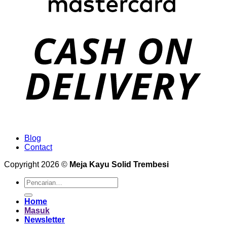
Blog
Contact
Copyright 2026 ©
Meja Kayu Solid Trembesi
Pencarian
untuk:
Home
Masuk
Newsletter