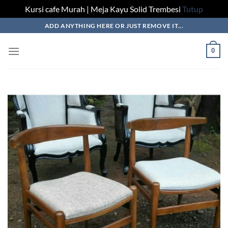
Kursi cafe Murah | Meja Kayu Solid Trembesi
Tutup
Skip
ADD ANYTHING HERE OR JUST REMOVE IT...
to
content
0