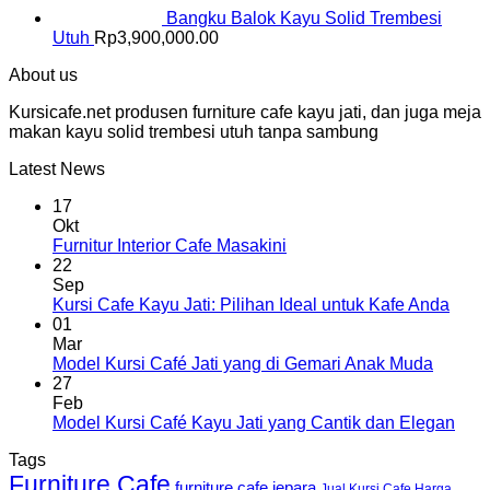
Bangku Balok Kayu Solid Trembesi
Utuh
Rp
3,900,000.00
About us
Kursicafe.net produsen furniture cafe kayu jati, dan juga meja
makan kayu solid trembesi utuh tanpa sambung
Latest News
17
Okt
Furnitur Interior Cafe Masakini
22
Sep
Kursi Cafe Kayu Jati: Pilihan Ideal untuk Kafe Anda
01
Mar
Model Kursi Café Jati yang di Gemari Anak Muda
27
Feb
Model Kursi Café Kayu Jati yang Cantik dan Elegan
Tags
Furniture Cafe
furniture cafe jepara
Jual Kursi Cafe Harga