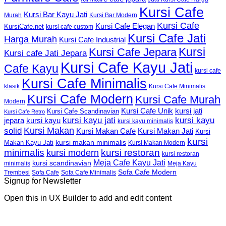
Kursi Cafe
Kursi Bar Kayu Jati
Murah
Kursi Bar Modern
Kursi Cafe
Kursi Cafe Elegan
KursiCafe.net
kursi cafe custom
Kursi Cafe Jati
Harga Murah
Kursi Cafe Industrial
Kursi
Kursi Cafe Jepara
Kursi cafe Jati Jepara
Kursi Cafe Kayu Jati
Cafe Kayu
kursi cafe
Kursi Cafe Minimalis
Kursi Cafe Minimalis
klasik
Kursi Cafe Modern
Kursi Cafe Murah
Modern
Kursi Cafe Unik
kursi jati
Kursi Cafe Scandinavian
Kursi Cafe Retro
kursi kayu jati
kursi kayu
kursi kayu
jepara
kursi kayu minimalis
Kursi Makan
solid
Kursi Makan Jati
Kursi Makan Cafe
Kursi
kursi
kursi makan minimalis
Makan Kayu Jati
Kursi Makan Modern
minimalis
kursi restoran
kursi modern
kursi restoran
Meja Cafe Kayu Jati
kursi scandinavian
Meja Kayu
minimalis
Sofa Cafe Modern
Trembesi
Sofa Cafe
Sofa Cafe Minimalis
Signup for Newsletter
Open this in UX Builder to add and edit content