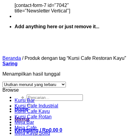
[contact-form-7 id="7042"
title="Newsletter Vertical"]
Add anything here or just remove it...
Beranda
/
Produk dengan tag “Kursi Cafe Restoran Kayu”
Saring
Menampilkan hasil tunggal
Browse
Pencarian
Kursi Bar
untuk:
Kursi Cafe Industrial
Home
Kursi Cafe Kayu
Kursi Cafe Rotan
Masuk
Meja Bar
Meja Cafe
Keranjang /
Rp
0.00
0
Meja Kayu Solid