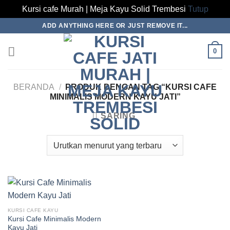
Kursi cafe Murah | Meja Kayu Solid Trembesi
Tutup
Skip
ADD ANYTHING HERE OR JUST REMOVE IT...
to
content
0
BERANDA
/
PRODUK DENGAN TAG “KURSI CAFE
MINIMALIS MODERN KAYU JATI”
SARING
KURSI CAFE KAYU
Kursi Cafe Minimalis Modern
Kayu Jati