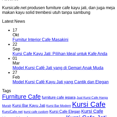
Kursicafe.net produsen furniture cafe kayu jati, dan juga meja
makan kayu solid trembesi utuh tanpa sambung
Latest News
17
Okt
Furnitur Interior Cafe Masakini
22
Sep
Kursi Cafe Kayu Jati: Pilihan Ideal untuk Kafe Anda
01
Mar
Model Kursi Café Jati yang di Gemari Anak Muda
27
Feb
Model Kursi Café Kayu Jati yang Cantik dan Elegan
Tags
Furniture Cafe
furniture cafe jepara
Jual Kursi Cafe Harga
Kursi Cafe
Kursi Bar Kayu Jati
Murah
Kursi Bar Modern
Kursi Cafe
Kursi Cafe Elegan
KursiCafe.net
kursi cafe custom