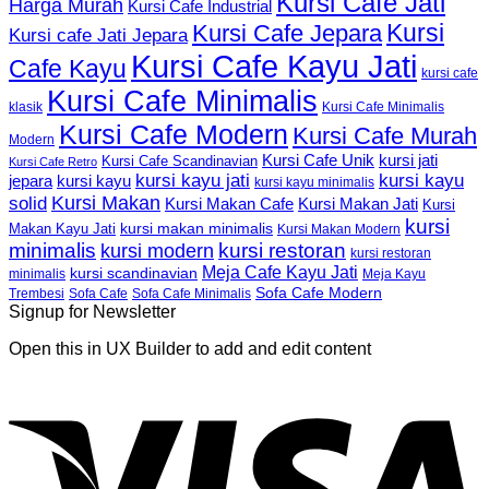
Kursi Cafe Jati
Harga Murah
Kursi Cafe Industrial
Kursi
Kursi Cafe Jepara
Kursi cafe Jati Jepara
Kursi Cafe Kayu Jati
Cafe Kayu
kursi cafe
Kursi Cafe Minimalis
Kursi Cafe Minimalis
klasik
Kursi Cafe Modern
Kursi Cafe Murah
Modern
Kursi Cafe Unik
kursi jati
Kursi Cafe Scandinavian
Kursi Cafe Retro
kursi kayu jati
kursi kayu
kursi kayu
jepara
kursi kayu minimalis
Kursi Makan
solid
Kursi Makan Jati
Kursi Makan Cafe
Kursi
kursi
kursi makan minimalis
Makan Kayu Jati
Kursi Makan Modern
minimalis
kursi restoran
kursi modern
kursi restoran
Meja Cafe Kayu Jati
kursi scandinavian
Meja Kayu
minimalis
Sofa Cafe Modern
Trembesi
Sofa Cafe
Sofa Cafe Minimalis
Signup for Newsletter
Open this in UX Builder to add and edit content