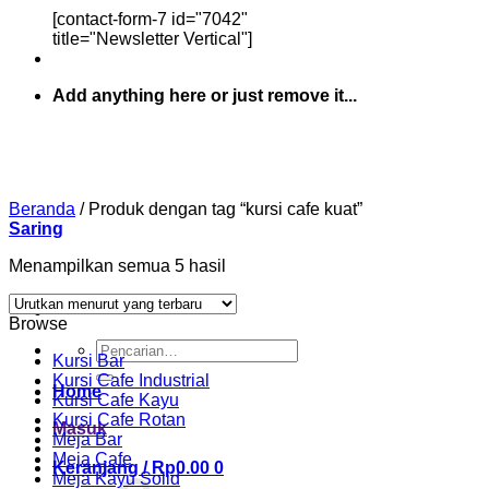
[contact-form-7 id="7042"
title="Newsletter Vertical"]
Add anything here or just remove it...
Beranda
/
Produk dengan tag “kursi cafe kuat”
Saring
Diurutkan
Menampilkan semua 5 hasil
menurut
yang
Browse
terbaru
Pencarian
Kursi Bar
untuk:
Kursi Cafe Industrial
Home
Kursi Cafe Kayu
Kursi Cafe Rotan
Masuk
Meja Bar
Meja Cafe
Keranjang /
Rp
0.00
0
Meja Kayu Solid