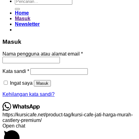
Pencarian
untuk:
Home
Masuk
Newsletter
Masuk
Wajib
Nama pengguna atau alamat email
*
Wajib
Kata sandi
*
Ingat saya
Masuk
Kehilangan kata sandi?
https://kursicafe.net/product-tag/kursi-cafe-jati-harga-murah-
castlery-premium/
Open chat