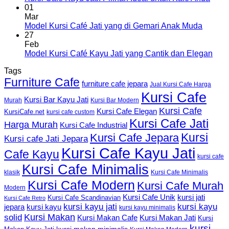
01
Mar
Model Kursi Café Jati yang di Gemari Anak Muda
27
Feb
Model Kursi Café Kayu Jati yang Cantik dan Elegan
Tags
Furniture Cafe
furniture cafe jepara
Jual Kursi Cafe Harga
Kursi Cafe
Kursi Bar Kayu Jati
Murah
Kursi Bar Modern
Kursi Cafe
Kursi Cafe Elegan
KursiCafe.net
kursi cafe custom
Kursi Cafe Jati
Harga Murah
Kursi Cafe Industrial
Kursi
Kursi Cafe Jepara
Kursi cafe Jati Jepara
Kursi Cafe Kayu Jati
Cafe Kayu
kursi cafe
Kursi Cafe Minimalis
Kursi Cafe Minimalis
klasik
Kursi Cafe Modern
Kursi Cafe Murah
Modern
Kursi Cafe Unik
kursi jati
Kursi Cafe Scandinavian
Kursi Cafe Retro
kursi kayu jati
kursi kayu
kursi kayu
jepara
kursi kayu minimalis
Kursi Makan
solid
Kursi Makan Jati
Kursi Makan Cafe
Kursi
kursi