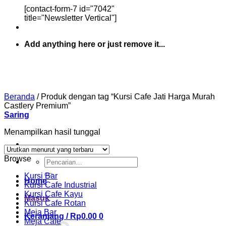
[contact-form-7 id="7042"
title="Newsletter Vertical"]
Add anything here or just remove it...
Beranda
/
Produk dengan tag “Kursi Cafe Jati Harga Murah
Castlery Premium”
Saring
Menampilkan hasil tunggal
Browse
Pencarian
untuk:
Kursi Bar
Home
Kursi Cafe Industrial
Kursi Cafe Kayu
Masuk
Kursi Cafe Rotan
Meja Bar
Keranjang /
Rp
0.00
0
Meja Cafe