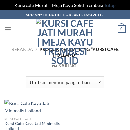
Kursi cafe Murah | Meja Kayu Solid Trembesi
Tutup
Skip
ADD ANYTHING HERE OR JUST REMOVE IT...
to
content
0
BERANDA
/
PRODUK DENGAN TAG “KURSI CAFE
HOLLAND”
SARING
KURSI CAFE KAYU
Kursi Cafe Kayu Jati Minimalis
Holland