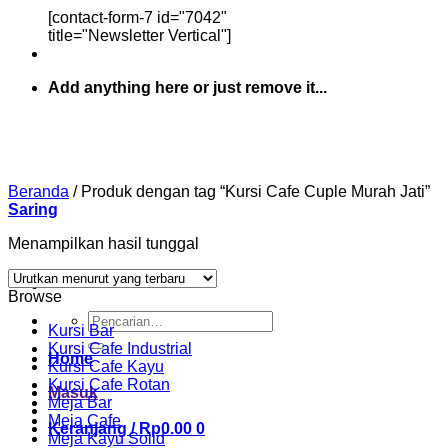
[contact-form-7 id="7042"
title="Newsletter Vertical"]
Add anything here or just remove it...
Beranda
/
Produk dengan tag “Kursi Cafe Cuple Murah Jati”
Saring
Menampilkan hasil tunggal
Browse
Pencarian
Kursi Bar
untuk:
Kursi Cafe Industrial
Home
Kursi Cafe Kayu
Kursi Cafe Rotan
Masuk
Meja Bar
Meja Cafe
Keranjang /
Rp
0.00
0
Meja Kayu Solid