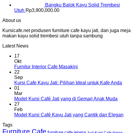
Bangku Balok Kayu Solid Trembesi
Utuh
Rp
3,900,000.00
About us
Kursicafe.net produsen furniture cafe kayu jati, dan juga meja
makan kayu solid trembesi utuh tanpa sambung
Latest News
17
Okt
Furnitur Interior Cafe Masakini
22
Sep
Kursi Cafe Kayu Jati: Pilihan Ideal untuk Kafe Anda
01
Mar
Model Kursi Café Jati yang di Gemari Anak Muda
27
Feb
Model Kursi Café Kayu Jati yang Cantik dan Elegan
Tags
Furniture Cafe
furniture cafe jepara
Jual Kursi Cafe Harga