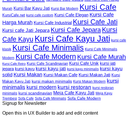
Kursi Cafe
Kursi Bar Kayu Jati
Murah
Kursi Bar Modern
Kursi Cafe
Kursi Cafe Elegan
KursiCafe.net
kursi cafe custom
Kursi Cafe Jati
Harga Murah
Kursi Cafe Industrial
Kursi
Kursi Cafe Jepara
Kursi cafe Jati Jepara
Kursi Cafe Kayu Jati
Cafe Kayu
kursi cafe
Kursi Cafe Minimalis
Kursi Cafe Minimalis
klasik
Kursi Cafe Modern
Kursi Cafe Murah
Modern
Kursi Cafe Unik
kursi jati
Kursi Cafe Scandinavian
Kursi Cafe Retro
kursi kayu jati
kursi kayu
kursi kayu
jepara
kursi kayu minimalis
Kursi Makan
solid
Kursi Makan Jati
Kursi Makan Cafe
Kursi
kursi
kursi makan minimalis
Makan Kayu Jati
Kursi Makan Modern
minimalis
kursi restoran
kursi modern
kursi restoran
Meja Cafe Kayu Jati
kursi scandinavian
Meja Kayu
minimalis
Sofa Cafe Modern
Trembesi
Sofa Cafe
Sofa Cafe Minimalis
Signup for Newsletter
Open this in UX Builder to add and edit content