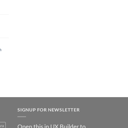
h
SIGNUP FOR NEWSLETTER
Open this in UX Builder to
ara