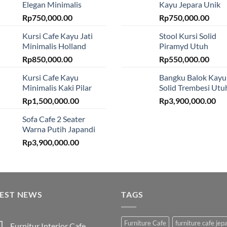
Elegan Minimalis
Kayu Jepara Unik
Rp
750,000.00
Rp
750,000.00
Kursi Cafe Kayu Jati
Stool Kursi Solid
Minimalis Holland
Piramyd Utuh
Rp
850,000.00
Rp
550,000.00
Kursi Cafe Kayu
Bangku Balok Kayu
Minimalis Kaki Pilar
Solid Trembesi Utu
Rp
1,500,000.00
Rp
3,900,000.00
Sofa Cafe 2 Seater
Warna Putih Japandi
Rp
3,900,000.00
TEST NEWS
TAGS
Furniture Cafe
furniture cafe jep
Furnitur Interior Cafe