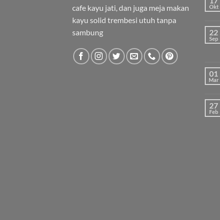
17
cafe kayu jati, dan juga meja makan
Okt
kayu solid trembesi utuh tanpa
sambung
22
Sep
01
Mar
27
Feb