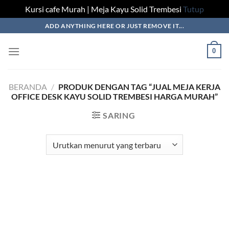
Kursi cafe Murah | Meja Kayu Solid Trembesi
Tutup
Skip
ADD ANYTHING HERE OR JUST REMOVE IT...
to
content
0
BERANDA
/
PRODUK DENGAN TAG “JUAL MEJA KERJA
OFFICE DESK KAYU SOLID TREMBESI HARGA MURAH”
SARING