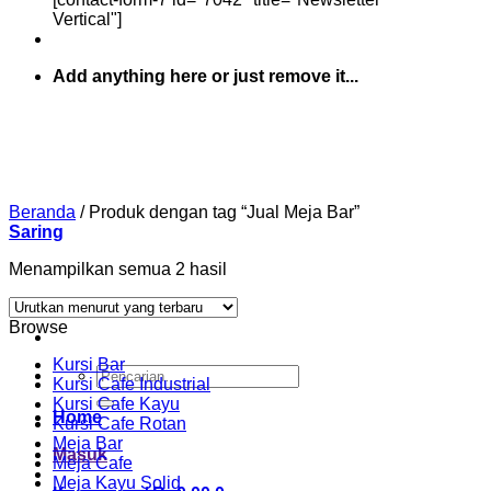
Vertical"]
Add anything here or just remove it...
Beranda
/
Produk dengan tag “Jual Meja Bar”
Saring
Diurutkan
Menampilkan semua 2 hasil
menurut
yang
Browse
terbaru
Kursi Bar
Pencarian
Kursi Cafe Industrial
untuk:
Kursi Cafe Kayu
Home
Kursi Cafe Rotan
Meja Bar
Masuk
Meja Cafe
Meja Kayu Solid