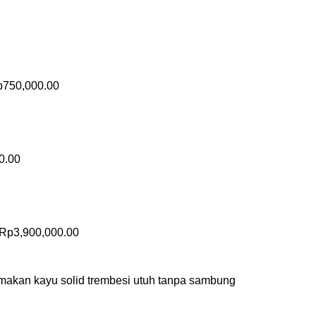
p
750,000.00
0.00
Rp
3,900,000.00
ja makan kayu solid trembesi utuh tanpa sambung