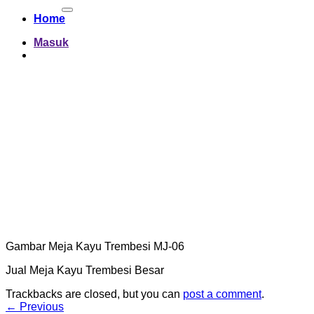
untuk:
Home
Masuk
Gambar Meja Kayu Trembesi MJ-06
Jual Meja Kayu Trembesi Besar
Trackbacks are closed, but you can
post a comment
.
←
Previous