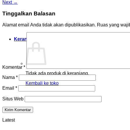
Next
→
Tinggalkan Balasan
Alamat email Anda tidak akan dipublikasikan.
Ruas yang waji
Keranjang /
Rp
0.00
Komentar
*
Tidak ada produk di keranjang.
Nama
*
Kembali ke toko
Email
*
Situs Web
Latest