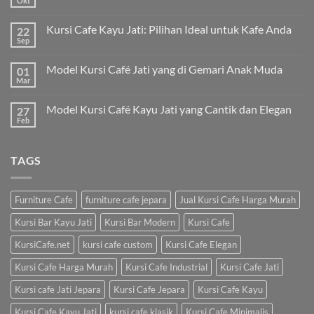
Okt
Kursi Cafe Kayu Jati: Pilihan Ideal untuk Kafe Anda
22
Sep
Model Kursi Café Jati yang di Gemari Anak Muda
01
Mar
Model Kursi Café Kayu Jati yang Cantik dan Elegan
27
Feb
TAGS
Furniture Cafe
furniture cafe jepara
Jual Kursi Cafe Harga Murah
Kursi Bar Kayu Jati
Kursi Bar Modern
Kursi Cafe
KursiCafe.net
kursi cafe custom
Kursi Cafe Elegan
Kursi Cafe Harga Murah
Kursi Cafe Industrial
Kursi Cafe Jati
Kursi cafe Jati Jepara
Kursi Cafe Jepara
Kursi Cafe Kayu
Kursi Cafe Kayu Jati
kursi cafe klasik
Kursi Cafe Minimalis