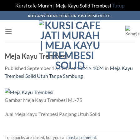
Kursi cafe Murah | Meja Kayu Solid Trembesi
Tutup
Skip
ADD ANYTHING HERE OR JUST REMOVE IT...
to
content
Meja Kayu Trembesi
Published
September 12, 2019
at
1024 × 1024
in
Meja Kayu
Trembesi Solid Utuh Tanpa Sambung
Gambar Meja Kayu Trembesi MJ-75
Jual Meja Kayu Trembesi Panjang Utuh Solid
Trackbacks are closed, but you can
post a comment
.