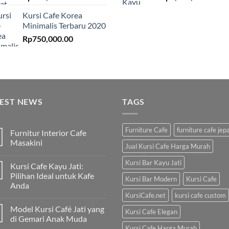
Kursi Cafe Korea
Minimalis Terbaru 2020
Rp
750,000.00
TEST NEWS
TAGS
Furniture Cafe
furniture cafe jep
Furnitur Interior Cafe
Masakini
Jual Kursi Cafe Harga Murah
Kursi Bar Kayu Jati
Kursi Cafe Kayu Jati:
Pilihan Ideal untuk Kafe
Kursi Bar Modern
Kursi Cafe
Anda
KursiCafe.net
kursi cafe custom
Model Kursi Café Jati yang
Kursi Cafe Elegan
di Gemari Anak Muda
Kursi Cafe Harga Murah