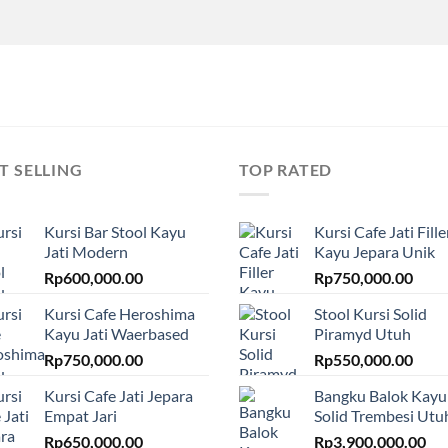
T SELLING
TOP RATED
Kursi Bar Stool Kayu
Kursi Cafe Jati Fille
Jati Modern
Kayu Jepara Unik
Rp
600,000.00
Rp
750,000.00
Kursi Cafe Heroshima
Stool Kursi Solid
Kayu Jati Waerbased
Piramyd Utuh
Rp
750,000.00
Rp
550,000.00
Kursi Cafe Jati Jepara
Bangku Balok Kayu
Empat Jari
Solid Trembesi Utu
Rp
650,000.00
Rp
3,900,000.00