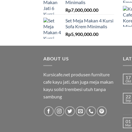
Minimalis
Rp
7,000,000.00
Set Meja Makan 4 Kursi
Sofa Krem Minimalis
Rp
5,900,000.00
ABOUT US
LA
Kursicafe.net produsen furniture
17
cafe kayu jati, dan juga meja makan
Okt
kayu solid trembesi utuh tanpa
sambung
22
Sep
01
Mar