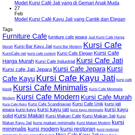
Model Kursi Café Jati yang di Gemari Anak Muda
27
Feb
Model Kursi Café Kayu Jati yang Cantik dan Elegan
Tags
Furniture Cafe
furniture cafe jepara
Jual Kursi Cafe Harga
Kursi Cafe
Kursi Bar Kayu Jati
Murah
Kursi Bar Modern
Kursi Cafe
Kursi Cafe Elegan
KursiCafe.net
kursi cafe custom
Kursi Cafe Jati
Harga Murah
Kursi Cafe Industrial
Kursi
Kursi Cafe Jepara
Kursi cafe Jati Jepara
Kursi Cafe Kayu Jati
Cafe Kayu
kursi cafe
Kursi Cafe Minimalis
Kursi Cafe Minimalis
klasik
Kursi Cafe Modern
Kursi Cafe Murah
Modern
Kursi Cafe Unik
kursi jati
Kursi Cafe Scandinavian
Kursi Cafe Retro
kursi kayu jati
kursi kayu
kursi kayu
jepara
kursi kayu minimalis
Kursi Makan
solid
Kursi Makan Jati
Kursi Makan Cafe
Kursi
kursi
kursi makan minimalis
Makan Kayu Jati
Kursi Makan Modern
minimalis
kursi restoran
kursi modern
kursi restoran
Meja Cafe Kayu Jati
kursi scandinavian