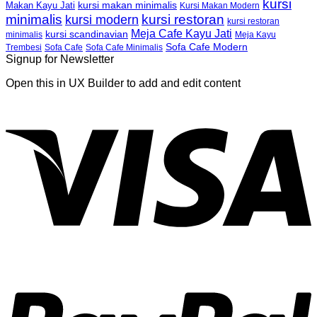
kursi
kursi makan minimalis
Makan Kayu Jati
Kursi Makan Modern
minimalis
kursi restoran
kursi modern
kursi restoran
Meja Cafe Kayu Jati
kursi scandinavian
Meja Kayu
minimalis
Sofa Cafe Modern
Trembesi
Sofa Cafe
Sofa Cafe Minimalis
Signup for Newsletter
Open this in UX Builder to add and edit content