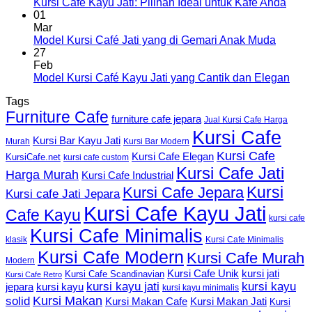
Kursi Cafe Kayu Jati: Pilihan Ideal untuk Kafe Anda
01
Mar
Model Kursi Café Jati yang di Gemari Anak Muda
27
Feb
Model Kursi Café Kayu Jati yang Cantik dan Elegan
Tags
Furniture Cafe
furniture cafe jepara
Jual Kursi Cafe Harga
Kursi Cafe
Kursi Bar Kayu Jati
Murah
Kursi Bar Modern
Kursi Cafe
Kursi Cafe Elegan
KursiCafe.net
kursi cafe custom
Kursi Cafe Jati
Harga Murah
Kursi Cafe Industrial
Kursi
Kursi Cafe Jepara
Kursi cafe Jati Jepara
Kursi Cafe Kayu Jati
Cafe Kayu
kursi cafe
Kursi Cafe Minimalis
Kursi Cafe Minimalis
klasik
Kursi Cafe Modern
Kursi Cafe Murah
Modern
Kursi Cafe Unik
kursi jati
Kursi Cafe Scandinavian
Kursi Cafe Retro
kursi kayu jati
kursi kayu
kursi kayu
jepara
kursi kayu minimalis
Kursi Makan
solid
Kursi Makan Jati
Kursi Makan Cafe
Kursi