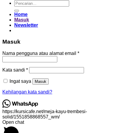
Pencarian
untuk:
Home
Masuk
Newsletter
Masuk
Wajib
Nama pengguna atau alamat email
*
Wajib
Kata sandi
*
Ingat saya
Masuk
Kehilangan kata sandi?
https://kursicafe.net/meja-kayu-trembesi-
solid/1551858868557_wm/
Open chat