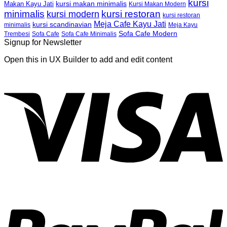
kursi
kursi makan minimalis
Makan Kayu Jati
Kursi Makan Modern
minimalis
kursi restoran
kursi modern
kursi restoran
Meja Cafe Kayu Jati
kursi scandinavian
Meja Kayu
minimalis
Sofa Cafe Modern
Trembesi
Sofa Cafe
Sofa Cafe Minimalis
Signup for Newsletter
Open this in UX Builder to add and edit content