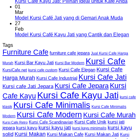
Kursi Cafe Kayu Jati: Pilihan Ideal untuk Kafe Anda
01
Mar
Model Kursi Café Jati yang di Gemari Anak Muda
27
Feb
Model Kursi Café Kayu Jati yang Cantik dan Elegan
Tags
Furniture Cafe
furniture cafe jepara
Jual Kursi Cafe Harga
Kursi Cafe
Kursi Bar Kayu Jati
Murah
Kursi Bar Modern
Kursi Cafe
Kursi Cafe Elegan
KursiCafe.net
kursi cafe custom
Kursi Cafe Jati
Harga Murah
Kursi Cafe Industrial
Kursi
Kursi Cafe Jepara
Kursi cafe Jati Jepara
Kursi Cafe Kayu Jati
Cafe Kayu
kursi cafe
Kursi Cafe Minimalis
Kursi Cafe Minimalis
klasik
Kursi Cafe Modern
Kursi Cafe Murah
Modern
Kursi Cafe Unik
kursi jati
Kursi Cafe Scandinavian
Kursi Cafe Retro
kursi kayu jati
kursi kayu
kursi kayu
jepara
kursi kayu minimalis
Kursi Makan
solid
Kursi Makan Jati
Kursi Makan Cafe
Kursi