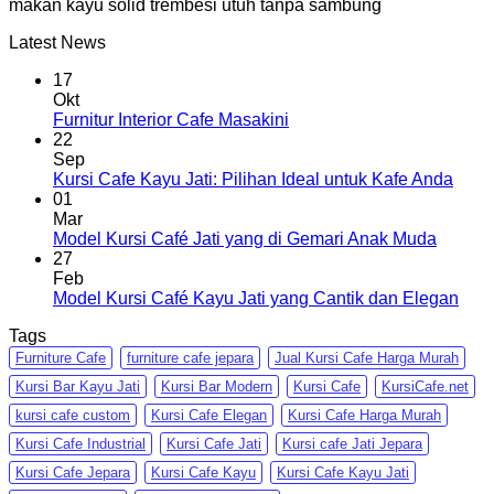
makan kayu solid trembesi utuh tanpa sambung
Latest News
17
Okt
Furnitur Interior Cafe Masakini
22
Sep
Kursi Cafe Kayu Jati: Pilihan Ideal untuk Kafe Anda
01
Mar
Model Kursi Café Jati yang di Gemari Anak Muda
27
Feb
Model Kursi Café Kayu Jati yang Cantik dan Elegan
Tags
Furniture Cafe
furniture cafe jepara
Jual Kursi Cafe Harga Murah
Kursi Bar Kayu Jati
Kursi Bar Modern
Kursi Cafe
KursiCafe.net
kursi cafe custom
Kursi Cafe Elegan
Kursi Cafe Harga Murah
Kursi Cafe Industrial
Kursi Cafe Jati
Kursi cafe Jati Jepara
Kursi Cafe Jepara
Kursi Cafe Kayu
Kursi Cafe Kayu Jati