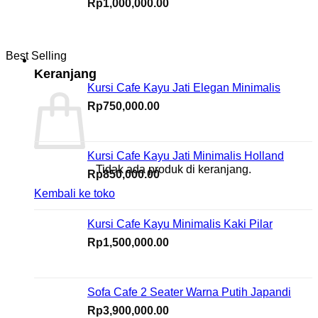
Rp
1,000,000.00
Best Selling
Keranjang
Kursi Cafe Kayu Jati Elegan Minimalis
Rp
750,000.00
Kursi Cafe Kayu Jati Minimalis Holland
Tidak ada produk di keranjang.
Rp
850,000.00
Kembali ke toko
Kursi Cafe Kayu Minimalis Kaki Pilar
Rp
1,500,000.00
Sofa Cafe 2 Seater Warna Putih Japandi
Rp
3,900,000.00