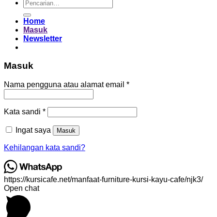
Pencarian
untuk:
Home
Masuk
Newsletter
Masuk
Wajib
Nama pengguna atau alamat email
*
Wajib
Kata sandi
*
Ingat saya
Masuk
Kehilangan kata sandi?
https://kursicafe.net/manfaat-furniture-kursi-kayu-cafe/njk3/
Open chat