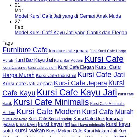
01
Mar
Model Kursi Café Jati yang di Gemari Anak Muda
27
Feb
Model Kursi Café Kayu Jati yang Cantik dan Elegan
Tags
Furniture Cafe
furniture cafe jepara
Jual Kursi Cafe Harga
Kursi Cafe
Kursi Bar Kayu Jati
Murah
Kursi Bar Modern
Kursi Cafe
Kursi Cafe Elegan
KursiCafe.net
kursi cafe custom
Kursi Cafe Jati
Harga Murah
Kursi Cafe Industrial
Kursi
Kursi Cafe Jepara
Kursi cafe Jati Jepara
Kursi Cafe Kayu Jati
Cafe Kayu
kursi cafe
Kursi Cafe Minimalis
Kursi Cafe Minimalis
klasik
Kursi Cafe Modern
Kursi Cafe Murah
Modern
Kursi Cafe Unik
kursi jati
Kursi Cafe Scandinavian
Kursi Cafe Retro
kursi kayu jati
kursi kayu
kursi kayu
jepara
kursi kayu minimalis
Kursi Makan
solid
Kursi Makan Jati
Kursi Makan Cafe
Kursi