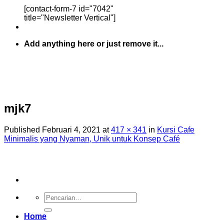
[contact-form-7 id="7042"
title="Newsletter Vertical"]
Add anything here or just remove it...
mjk7
Published
Februari 4, 2021
at
417 × 341
in
Kursi Cafe
Minimalis yang Nyaman, Unik untuk Konsep Café
Pencarian
untuk:
Home