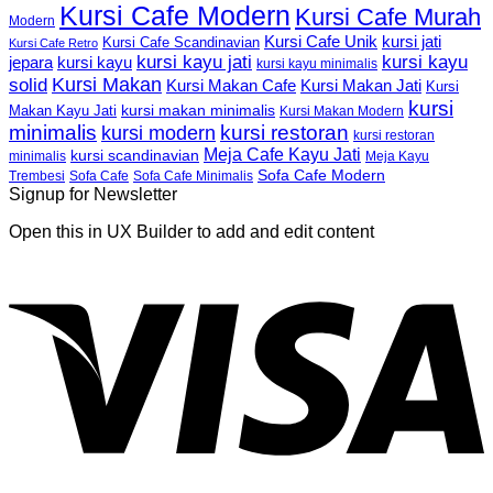
Kursi Cafe Modern
Kursi Cafe Murah
Modern
Kursi Cafe Unik
kursi jati
Kursi Cafe Scandinavian
Kursi Cafe Retro
kursi kayu jati
kursi kayu
kursi kayu
jepara
kursi kayu minimalis
Kursi Makan
solid
Kursi Makan Jati
Kursi Makan Cafe
Kursi
kursi
kursi makan minimalis
Makan Kayu Jati
Kursi Makan Modern
minimalis
kursi restoran
kursi modern
kursi restoran
Meja Cafe Kayu Jati
kursi scandinavian
Meja Kayu
minimalis
Sofa Cafe Modern
Trembesi
Sofa Cafe
Sofa Cafe Minimalis
Signup for Newsletter
Open this in UX Builder to add and edit content