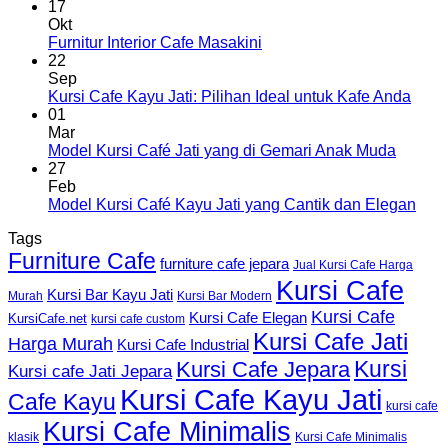
17
Okt
Furnitur Interior Cafe Masakini
22
Sep
Kursi Cafe Kayu Jati: Pilihan Ideal untuk Kafe Anda
01
Mar
Model Kursi Café Jati yang di Gemari Anak Muda
27
Feb
Model Kursi Café Kayu Jati yang Cantik dan Elegan
Tags
Furniture Cafe
furniture cafe jepara
Jual Kursi Cafe Harga
Kursi Cafe
Kursi Bar Kayu Jati
Murah
Kursi Bar Modern
Kursi Cafe
Kursi Cafe Elegan
KursiCafe.net
kursi cafe custom
Kursi Cafe Jati
Harga Murah
Kursi Cafe Industrial
Kursi
Kursi Cafe Jepara
Kursi cafe Jati Jepara
Kursi Cafe Kayu Jati
Cafe Kayu
kursi cafe
Kursi Cafe Minimalis
Kursi Cafe Minimalis
klasik