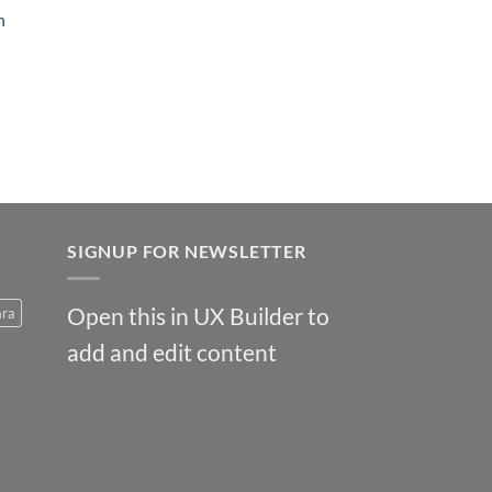
h
SIGNUP FOR NEWSLETTER
Open this in UX Builder to
ara
add and edit content