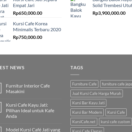
Empat Jari
Solid Trembesi Utu
Rp
650,000.00
Rp
3,900,000.00
Kursi Cafe Korea
Minimalis Terbaru 2020
Rp
750,000.00
TEST NEWS
TAGS
Furniture Cafe
furniture cafe jep
Furnitur Interior Cafe
Masakini
Jual Kursi Cafe Harga Murah
Kursi Bar Kayu Jati
Kursi Cafe Kayu Jati:
Pilihan Ideal untuk Kafe
Kursi Bar Modern
Kursi Cafe
Anda
KursiCafe.net
kursi cafe custom
Model Kursi Café Jati yang
Kursi Cafe Elegan