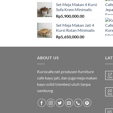
Set Meja Makan 4 Kursi
Sofa Krem Minimalis
Rp
5,900,000.00
Set Meja Makan Jati 4
Kursi Rotan Minimalis
Rp
5,650,000.00
ABOUT US
LA
Kursicafe.net produsen furniture
17
cafe kayu jati, dan juga meja makan
Okt
kayu solid trembesi utuh tanpa
sambung
22
Sep
01