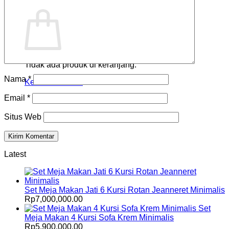
Keranjang
Tidak ada produk di keranjang.
Nama
*
Kembali ke toko
Email
*
Situs Web
Latest
Set Meja Makan Jati 6 Kursi Rotan Jeanneret Minimalis
Rp
7,000,000.00
Set
Meja Makan 4 Kursi Sofa Krem Minimalis
Rp
5,900,000.00