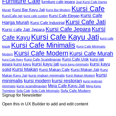
Furniture Cafe
furniture cafe jepara
Jual Kursi Cafe Harga
Kursi Cafe
Kursi Bar Kayu Jati
Murah
Kursi Bar Modern
Kursi Cafe
Kursi Cafe Elegan
KursiCafe.net
kursi cafe custom
Kursi Cafe Jati
Harga Murah
Kursi Cafe Industrial
Kursi
Kursi Cafe Jepara
Kursi cafe Jati Jepara
Kursi Cafe Kayu Jati
Cafe Kayu
kursi cafe
Kursi Cafe Minimalis
Kursi Cafe Minimalis
klasik
Kursi Cafe Modern
Kursi Cafe Murah
Modern
Kursi Cafe Unik
kursi jati
Kursi Cafe Scandinavian
Kursi Cafe Retro
kursi kayu jati
kursi kayu
kursi kayu
jepara
kursi kayu minimalis
Kursi Makan
solid
Kursi Makan Jati
Kursi Makan Cafe
Kursi
kursi
kursi makan minimalis
Makan Kayu Jati
Kursi Makan Modern
minimalis
kursi restoran
kursi modern
kursi restoran
Meja Cafe Kayu Jati
kursi scandinavian
Meja Kayu
minimalis
Sofa Cafe Modern
Trembesi
Sofa Cafe
Sofa Cafe Minimalis
Signup for Newsletter
Open this in UX Builder to add and edit content