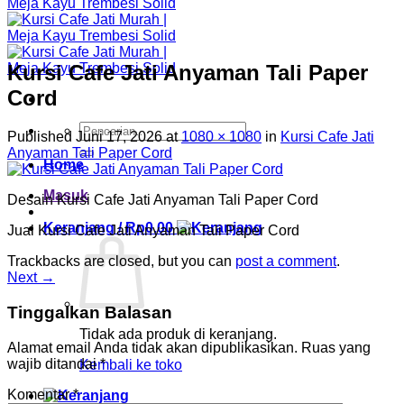
Kursi Cafe Jati Anyaman Tali Paper
Cord
Pencarian
Published
Juni 17, 2026
at
1080 × 1080
in
Kursi Cafe Jati
untuk:
Anyaman Tali Paper Cord
Home
Masuk
Desain Kursi Cafe Jati Anyaman Tali Paper Cord
Keranjang /
Rp
0.00
Jual Kursi Cafe Jati Anyaman Tali Paper Cord
Trackbacks are closed, but you can
post a comment
.
Next
→
Tinggalkan Balasan
Tidak ada produk di keranjang.
Alamat email Anda tidak akan dipublikasikan.
Ruas yang
wajib ditandai
*
Kembali ke toko
Komentar
*