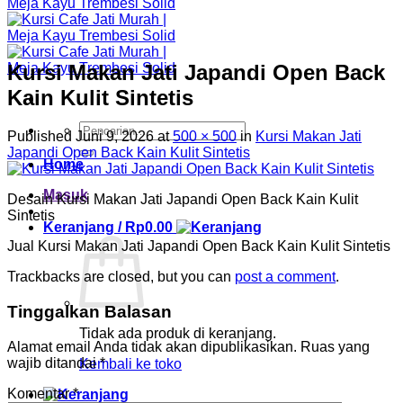
Kursi Makan Jati Japandi Open Back
Kain Kulit Sintetis
Pencarian
Published
Juni 9, 2026
at
500 × 500
in
Kursi Makan Jati
untuk:
Japandi Open Back Kain Kulit Sintetis
Home
Masuk
Desain Kursi Makan Jati Japandi Open Back Kain Kulit
Sintetis
Keranjang /
Rp
0.00
Jual Kursi Makan Jati Japandi Open Back Kain Kulit Sintetis
Trackbacks are closed, but you can
post a comment
.
Tinggalkan Balasan
Tidak ada produk di keranjang.
Alamat email Anda tidak akan dipublikasikan.
Ruas yang
wajib ditandai
*
Kembali ke toko
Komentar
*