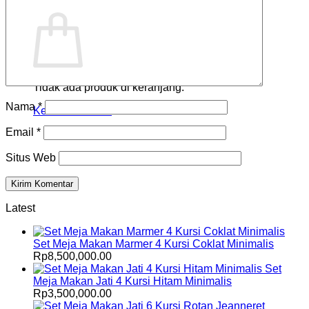
Keranjang
Tidak ada produk di keranjang.
Nama
*
Kembali ke toko
Email
*
Situs Web
Latest
Set Meja Makan Marmer 4 Kursi Coklat Minimalis
Rp
8,500,000.00
Set
Meja Makan Jati 4 Kursi Hitam Minimalis
Rp
3,500,000.00