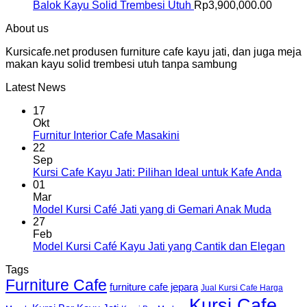
Balok Kayu Solid Trembesi Utuh
Rp
3,900,000.00
About us
Kursicafe.net produsen furniture cafe kayu jati, dan juga meja
makan kayu solid trembesi utuh tanpa sambung
Latest News
17
Okt
Furnitur Interior Cafe Masakini
22
Sep
Kursi Cafe Kayu Jati: Pilihan Ideal untuk Kafe Anda
01
Mar
Model Kursi Café Jati yang di Gemari Anak Muda
27
Feb
Model Kursi Café Kayu Jati yang Cantik dan Elegan
Tags
Furniture Cafe
furniture cafe jepara
Jual Kursi Cafe Harga
Kursi Cafe