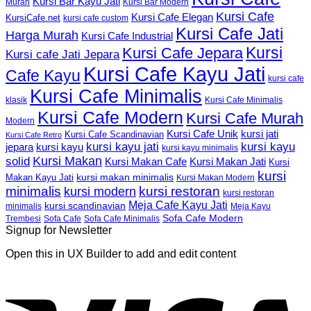
Kursi Bar Kayu Jati
Murah
Kursi Bar Modern
Kursi Cafe
Kursi Cafe Elegan
KursiCafe.net
kursi cafe custom
Kursi Cafe Jati
Harga Murah
Kursi Cafe Industrial
Kursi
Kursi Cafe Jepara
Kursi cafe Jati Jepara
Kursi Cafe Kayu Jati
Cafe Kayu
kursi cafe
Kursi Cafe Minimalis
Kursi Cafe Minimalis
klasik
Kursi Cafe Modern
Kursi Cafe Murah
Modern
Kursi Cafe Unik
kursi jati
Kursi Cafe Scandinavian
Kursi Cafe Retro
kursi kayu jati
kursi kayu
kursi kayu
jepara
kursi kayu minimalis
Kursi Makan
solid
Kursi Makan Jati
Kursi Makan Cafe
Kursi
kursi
kursi makan minimalis
Makan Kayu Jati
Kursi Makan Modern
minimalis
kursi restoran
kursi modern
kursi restoran
Meja Cafe Kayu Jati
kursi scandinavian
Meja Kayu
minimalis
Sofa Cafe Modern
Trembesi
Sofa Cafe
Sofa Cafe Minimalis
Signup for Newsletter
Open this in UX Builder to add and edit content