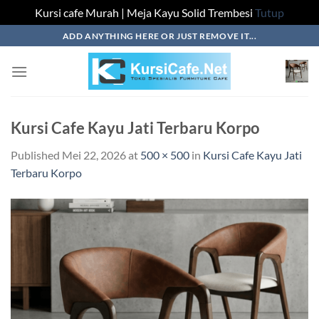
Kursi cafe Murah | Meja Kayu Solid Trembesi
Tutup
Skip
ADD ANYTHING HERE OR JUST REMOVE IT...
to
content
Kursi Cafe Kayu Jati Terbaru Korpo
Published
Mei 22, 2026
at
500 × 500
in
Kursi Cafe Kayu Jati
Terbaru Korpo