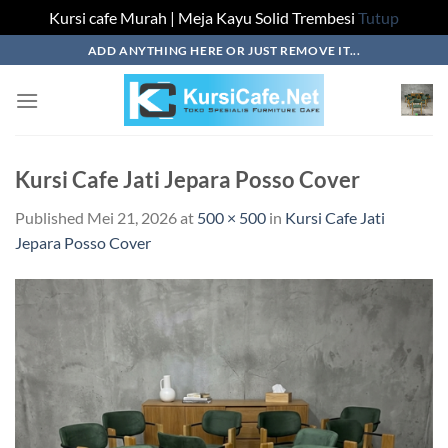
Kursi cafe Murah | Meja Kayu Solid Trembesi
Tutup
Skip
ADD ANYTHING HERE OR JUST REMOVE IT...
to
content
Kursi Cafe Jati Jepara Posso Cover
Published
Mei 21, 2026
at
500 × 500
in
Kursi Cafe Jati
Jepara Posso Cover