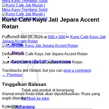
Kursi Cafe Kayu Jati Jepara Accent
Rotan
Pencarian
Published
Mei 20, 2026
at
500 × 500
in
Kursi Cafe Kayu Jati
untuk:
Jepara Accent Rotan
Home
Masuk
Desain Kursi Cafe Kayu Jati Jepara Accent Rotan
Keranjang /
Rp
0.00
Jual Kursi Cafe Kayu Jati Jepara Accent Rotan
Trackbacks are closed, but you can
post a comment
.
←
Previous
Tinggalkan Balasan
Tidak ada produk di keranjang.
Alamat email Anda tidak akan dipublikasikan.
Ruas yang
wajib ditandai
*
Kembali ke toko
Komentar
*