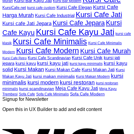
Kursi Bar Kayu Jati
Murah
Kursi Bar Modern
Kursi Cafe
Kursi Cafe Elegan
KursiCafe.net
kursi cafe custom
Kursi Cafe Jati
Harga Murah
Kursi Cafe Industrial
Kursi
Kursi Cafe Jepara
Kursi cafe Jati Jepara
Kursi Cafe Kayu Jati
Cafe Kayu
kursi cafe
Kursi Cafe Minimalis
Kursi Cafe Minimalis
klasik
Kursi Cafe Modern
Kursi Cafe Murah
Modern
Kursi Cafe Unik
kursi jati
Kursi Cafe Scandinavian
Kursi Cafe Retro
kursi kayu jati
kursi kayu
kursi kayu
jepara
kursi kayu minimalis
Kursi Makan
solid
Kursi Makan Jati
Kursi Makan Cafe
Kursi
kursi
kursi makan minimalis
Makan Kayu Jati
Kursi Makan Modern
minimalis
kursi restoran
kursi modern
kursi restoran
Meja Cafe Kayu Jati
kursi scandinavian
Meja Kayu
minimalis
Sofa Cafe Modern
Trembesi
Sofa Cafe
Sofa Cafe Minimalis
Signup for Newsletter
Open this in UX Builder to add and edit content