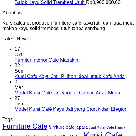
Balok Kayu Solid Trembesi Utuh
Rp
3,900,000.00
About us
Kursicafe.net produsen furniture cafe kayu jati, dan juga meja
makan kayu solid trembesi utuh tanpa sambung
Latest News
17
Okt
Furnitur Interior Cafe Masakini
22
Sep
Kursi Cafe Kayu Jati: Pilihan Ideal untuk Kafe Anda
01
Mar
Model Kursi Café Jati yang di Gemari Anak Muda
27
Feb
Model Kursi Café Kayu Jati yang Cantik dan Elegan
Tags
Furniture Cafe
furniture cafe jepara
Jual Kursi Cafe Harga
Kursi Cafe