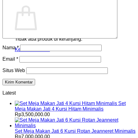
Keranjang
Tidak ada produk di keranjang.
Nama
*
Kembali ke toko
Email
*
Situs Web
Latest
Set
Meja Makan Jati 4 Kursi Hitam Minimalis
Rp
3,500,000.00
Set Meja Makan Jati 6 Kursi Rotan Jeanneret Minimalis
Rp
7,000,000.00