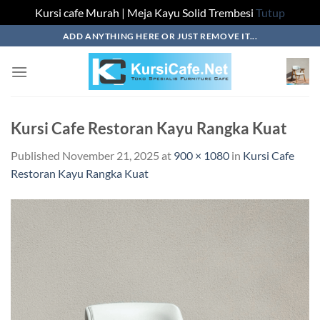
Kursi cafe Murah | Meja Kayu Solid Trembesi
Tutup
Skip
ADD ANYTHING HERE OR JUST REMOVE IT...
to
content
Kursi Cafe Restoran Kayu Rangka Kuat
Published
November 21, 2025
at
900 × 1080
in
Kursi Cafe
Restoran Kayu Rangka Kuat