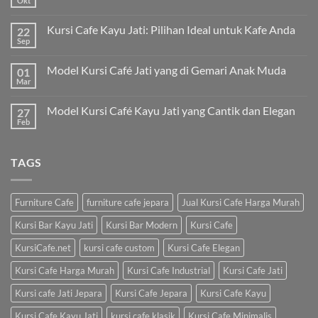
Okt
Kursi Cafe Kayu Jati: Pilihan Ideal untuk Kafe Anda
22
Sep
Model Kursi Café Jati yang di Gemari Anak Muda
01
Mar
Model Kursi Café Kayu Jati yang Cantik dan Elegan
27
Feb
TAGS
Furniture Cafe
furniture cafe jepara
Jual Kursi Cafe Harga Murah
Kursi Bar Kayu Jati
Kursi Bar Modern
Kursi Cafe
KursiCafe.net
kursi cafe custom
Kursi Cafe Elegan
Kursi Cafe Harga Murah
Kursi Cafe Industrial
Kursi Cafe Jati
Kursi cafe Jati Jepara
Kursi Cafe Jepara
Kursi Cafe Kayu
Kursi Cafe Kayu Jati
kursi cafe klasik
Kursi Cafe Minimalis