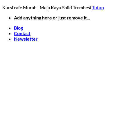
Kursi cafe Murah | Meja Kayu Solid Trembesi
Tutup
Skip
Add anything here or just remove it...
to
Blog
content
Contact
Newsletter