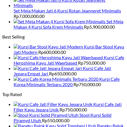
Set Meja Makan Jati 6 Kursi Rotan Jeanneret Minimalis
Rp
7,000,000.00
Set Meja
Makan 4 Kursi Sofa Krem Minimalis
Rp
5,900,000.00
Best Selling
Kursi Bar Stool Kayu
Jati Modern
Rp
600,000.00
Kursi Cafe
Heroshima Kayu Jati Waerbased
Rp
750,000.00
Kursi Cafe Jati
Jepara Empat Jari
Rp
650,000.00
Kursi Cafe
Korea Minimalis Terbaru 2020
Rp
750,000.00
Top Rated
Kursi Cafe Jati
Filler Kayu Jepara Unik
Rp
750,000.00
Stool Kursi Solid
Piramyd Utuh
Rp
550,000.00
Bangku Balok