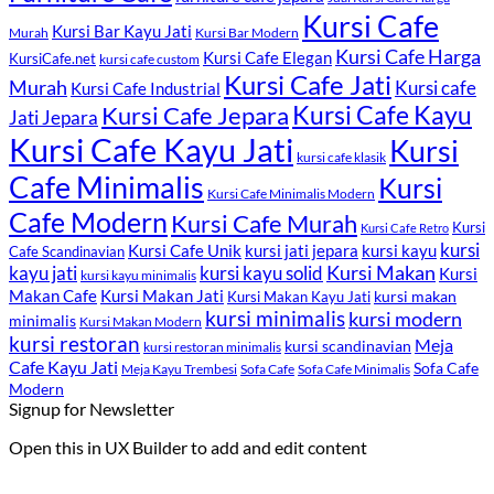
Kursi Cafe
Kursi Bar Kayu Jati
Murah
Kursi Bar Modern
Kursi Cafe Harga
Kursi Cafe Elegan
KursiCafe.net
kursi cafe custom
Kursi Cafe Jati
Murah
Kursi cafe
Kursi Cafe Industrial
Kursi Cafe Jepara
Kursi Cafe Kayu
Jati Jepara
Kursi Cafe Kayu Jati
Kursi
kursi cafe klasik
Cafe Minimalis
Kursi
Kursi Cafe Minimalis Modern
Cafe Modern
Kursi Cafe Murah
Kursi
Kursi Cafe Retro
kursi
Kursi Cafe Unik
kursi kayu
kursi jati jepara
Cafe Scandinavian
kayu jati
kursi kayu solid
Kursi Makan
Kursi
kursi kayu minimalis
Kursi Makan Jati
Makan Cafe
kursi makan
Kursi Makan Kayu Jati
kursi minimalis
kursi modern
minimalis
Kursi Makan Modern
kursi restoran
Meja
kursi scandinavian
kursi restoran minimalis
Cafe Kayu Jati
Sofa Cafe
Meja Kayu Trembesi
Sofa Cafe
Sofa Cafe Minimalis
Modern
Signup for Newsletter
Open this in UX Builder to add and edit content