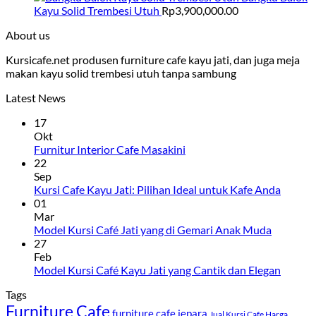
Kayu Solid Trembesi Utuh
Rp
3,900,000.00
About us
Kursicafe.net produsen furniture cafe kayu jati, dan juga meja
makan kayu solid trembesi utuh tanpa sambung
Latest News
17
Okt
Furnitur Interior Cafe Masakini
22
Sep
Kursi Cafe Kayu Jati: Pilihan Ideal untuk Kafe Anda
01
Mar
Model Kursi Café Jati yang di Gemari Anak Muda
27
Feb
Model Kursi Café Kayu Jati yang Cantik dan Elegan
Tags
Furniture Cafe
furniture cafe jepara
Jual Kursi Cafe Harga