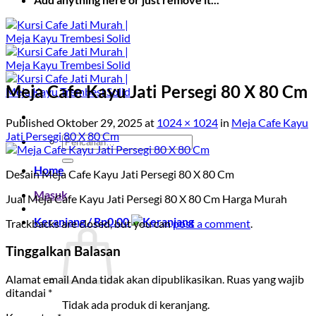
Meja Cafe Kayu Jati Persegi 80 X 80 Cm
Published
Oktober 29, 2025
at
1024 × 1024
in
Meja Cafe Kayu
Jati Persegi 80 X 80 Cm
Pencarian
untuk:
Home
Desain Meja Cafe Kayu Jati Persegi 80 X 80 Cm
Masuk
Jual Meja Cafe Kayu Jati Persegi 80 X 80 Cm Harga Murah
Keranjang /
Rp
0.00
Trackbacks are closed, but you can
post a comment
.
Tinggalkan Balasan
Alamat email Anda tidak akan dipublikasikan.
Ruas yang wajib
ditandai
*
Tidak ada produk di keranjang.