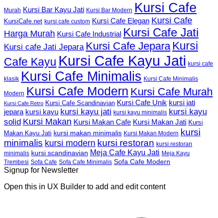
Kursi Cafe
Kursi Bar Kayu Jati
Murah
Kursi Bar Modern
Kursi Cafe
Kursi Cafe Elegan
KursiCafe.net
kursi cafe custom
Kursi Cafe Jati
Harga Murah
Kursi Cafe Industrial
Kursi
Kursi Cafe Jepara
Kursi cafe Jati Jepara
Kursi Cafe Kayu Jati
Cafe Kayu
kursi cafe
Kursi Cafe Minimalis
Kursi Cafe Minimalis
klasik
Kursi Cafe Modern
Kursi Cafe Murah
Modern
Kursi Cafe Unik
kursi jati
Kursi Cafe Scandinavian
Kursi Cafe Retro
kursi kayu jati
kursi kayu
kursi kayu
jepara
kursi kayu minimalis
Kursi Makan
solid
Kursi Makan Jati
Kursi Makan Cafe
Kursi
kursi
kursi makan minimalis
Makan Kayu Jati
Kursi Makan Modern
minimalis
kursi restoran
kursi modern
kursi restoran
Meja Cafe Kayu Jati
kursi scandinavian
Meja Kayu
minimalis
Sofa Cafe Modern
Trembesi
Sofa Cafe
Sofa Cafe Minimalis
Signup for Newsletter
Open this in UX Builder to add and edit content