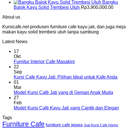
Bangku
Balok Kayu Solid Trembesi Utuh
Rp
3,900,000.00
About us
Kursicafe.net produsen furniture cafe kayu jati, dan juga meja
makan kayu solid trembesi utuh tanpa sambung
Latest News
17
Okt
Furnitur Interior Cafe Masakini
22
Sep
Kursi Cafe Kayu Jati: Pilihan Ideal untuk Kafe Anda
01
Mar
Model Kursi Café Jati yang di Gemari Anak Muda
27
Feb
Model Kursi Café Kayu Jati yang Cantik dan Elegan
Tags
Furniture Cafe
furniture cafe jepara
Jual Kursi Cafe Harga