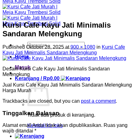
Kursi Cafe Kayu Jati Minimalis
Sandaran Melengkung
Pencarian
Published
Oktober 28, 2025
at
900 × 1080
in
Kursi Cafe
untuk:
Kayu Jati Minimalis Sandaran Melengkung
Home
Masuk
Desain Kursi Cafe Kayu Jati Minimalis Sandaran
Melengkung
Keranjang /
Rp
0.00
Jual Kursi Cafe Kayu Jati Minimalis Sandaran Melengkung
Harga Murah
Trackbacks are closed, but you can
post a comment
.
Tinggalkan Balasan
Tidak ada produk di keranjang.
Alamat email Anda tidak akan dipublikasikan.
Ruas yang
Kembali ke toko
wajib ditandai
*