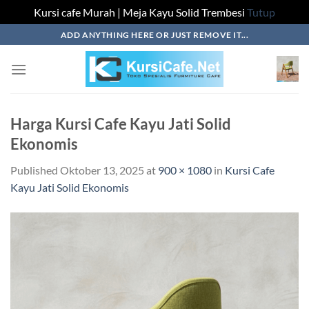
Kursi cafe Murah | Meja Kayu Solid Trembesi
Tutup
Skip
ADD ANYTHING HERE OR JUST REMOVE IT...
to
content
Harga Kursi Cafe Kayu Jati Solid
Ekonomis
Published
Oktober 13, 2025
at
900 × 1080
in
Kursi Cafe
Kayu Jati Solid Ekonomis