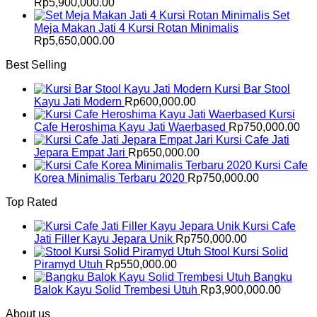
Rp
5,900,000.00
Set
Meja Makan Jati 4 Kursi Rotan Minimalis
Rp
5,650,000.00
Best Selling
Kursi Bar Stool
Kayu Jati Modern
Rp
600,000.00
Kursi
Cafe Heroshima Kayu Jati Waerbased
Rp
750,000.00
Kursi Cafe Jati
Jepara Empat Jari
Rp
650,000.00
Kursi Cafe
Korea Minimalis Terbaru 2020
Rp
750,000.00
Top Rated
Kursi Cafe
Jati Filler Kayu Jepara Unik
Rp
750,000.00
Stool Kursi Solid
Piramyd Utuh
Rp
550,000.00
Bangku
Balok Kayu Solid Trembesi Utuh
Rp
3,900,000.00
About us