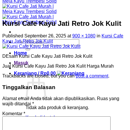
Kursi Cafe Kayu Jati Retro Jok Kulit
Published
September 26, 2025
at
900 × 1080
in
Kursi Cafe
Kayu Jati Retro Jok Kulit
Pencarian
untuk:
Home
DEsain Kursi Cafe Kayu Jati Retro Jok Kulit
Masuk
Jual Kursi Cafe Kayu Jati Retro Jok Kulit Harga Murah
Keranjang /
Rp
0.00
Trackbacks are closed, but you can
post a comment
.
Tinggalkan Balasan
Alamat email Anda tidak akan dipublikasikan.
Ruas yang
wajib ditandai
*
Tidak ada produk di keranjang.
Komentar
*
Kembali ke toko