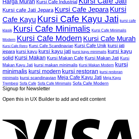
Kursi Cafe Jati
Harga Murah
Kursi Cafe Industrial
Kursi
Kursi Cafe Jepara
Kursi cafe Jati Jepara
Kursi Cafe Kayu Jati
Cafe Kayu
kursi cafe
Kursi Cafe Minimalis
Kursi Cafe Minimalis
klasik
Kursi Cafe Modern
Kursi Cafe Murah
Modern
Kursi Cafe Unik
kursi jati
Kursi Cafe Scandinavian
Kursi Cafe Retro
kursi kayu jati
kursi kayu
kursi kayu
jepara
kursi kayu minimalis
Kursi Makan
solid
Kursi Makan Jati
Kursi Makan Cafe
Kursi
kursi
kursi makan minimalis
Makan Kayu Jati
Kursi Makan Modern
minimalis
kursi restoran
kursi modern
kursi restoran
Meja Cafe Kayu Jati
kursi scandinavian
Meja Kayu
minimalis
Sofa Cafe Modern
Trembesi
Sofa Cafe
Sofa Cafe Minimalis
Signup for Newsletter
Open this in UX Builder to add and edit content