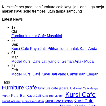
Kursicafe.net produsen furniture cafe kayu jati, dan juga meja
makan kayu solid trembesi utuh tanpa sambung
Latest News
17
Okt
Furnitur Interior Cafe Masakini
22
Sep
Kursi Cafe Kayu Jati: Pilihan Ideal untuk Kafe Anda
01
Mar
Model Kursi Café Jati yang di Gemari Anak Muda
27
Feb
Model Kursi Café Kayu Jati yang Cantik dan Elegan
Tags
Furniture Cafe
furniture cafe jepara
Jual Kursi Cafe Harga
Kursi Cafe
Kursi Bar Kayu Jati
Murah
Kursi Bar Modern
Kursi Cafe
Kursi Cafe Elegan
KursiCafe.net
kursi cafe custom