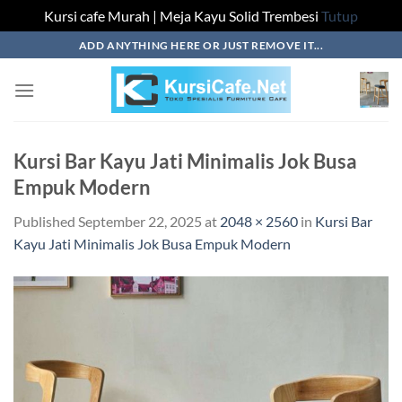
Kursi cafe Murah | Meja Kayu Solid Trembesi
Tutup
Skip
ADD ANYTHING HERE OR JUST REMOVE IT...
to
content
Kursi Bar Kayu Jati Minimalis Jok Busa
Empuk Modern
Published
September 22, 2025
at
2048 × 2560
in
Kursi Bar
Kayu Jati Minimalis Jok Busa Empuk Modern