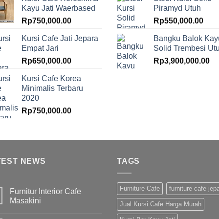
Kayu Jati Waerbased
Piramyd Utuh
Rp
750,000.00
Rp
550,000.00
Kursi Cafe Jati Jepara
Bangku Balok Kay
Empat Jari
Solid Trembesi Ut
Rp
650,000.00
Rp
3,900,000.00
Kursi Cafe Korea
Minimalis Terbaru
2020
Rp
750,000.00
TEST NEWS
TAGS
Furniture Cafe
furniture cafe jep
Furnitur Interior Cafe
Masakini
Jual Kursi Cafe Harga Murah