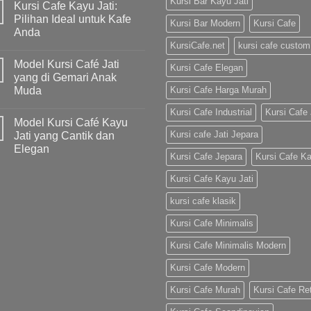
Kursi Bar Kayu Jati
Kursi Cafe Kayu Jati:
Pilihan Ideal untuk Kafe
Kursi Bar Modern
Kursi Cafe
Anda
KursiCafe.net
kursi cafe custom
Model Kursi Café Jati
Kursi Cafe Elegan
yang di Gemari Anak
Muda
Kursi Cafe Harga Murah
Kursi Cafe Industrial
Kursi Cafe 
Model Kursi Café Kayu
Kursi cafe Jati Jepara
Jati yang Cantik dan
Elegan
Kursi Cafe Jepara
Kursi Cafe K
Kursi Cafe Kayu Jati
kursi cafe klasik
Kursi Cafe Minimalis
Kursi Cafe Minimalis Modern
Kursi Cafe Modern
Kursi Cafe Murah
Kursi Cafe Re