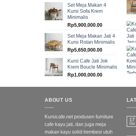
Set Meja Makan 4
Kursi Sofa Krem
Minimalis
Rp
5,900,000.00
Set Meja Makan Jati 4
Kursi Rotan Minimalis
Rp
5,650,000.00
Kursi Cafe Jati Jok
Krem Boucle Minimalis
Rp
1,000,000.00
ABOUT US
LA
Kursicafe.net produsen furniture
17
cafe kayu jati, dan juga meja
Okt
makan kayu solid trembesi utuh