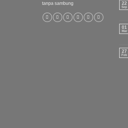
tanpa sambung
22
Sep
01
Mar
27
Feb