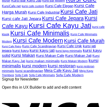
Kursi Bar Kayu Jati
Murah
Kursi Bar Modern
Kursi Cafe
Kursi Cafe Elegan
KursiCafe.net
kursi cafe custom
Kursi Cafe Jati
Harga Murah
Kursi Cafe Industrial
Kursi
Kursi Cafe Jepara
Kursi cafe Jati Jepara
Kursi Cafe Kayu Jati
Cafe Kayu
kursi cafe
Kursi Cafe Minimalis
Kursi Cafe Minimalis
klasik
Kursi Cafe Modern
Kursi Cafe Murah
Modern
Kursi Cafe Unik
kursi jati
Kursi Cafe Scandinavian
Kursi Cafe Retro
kursi kayu jati
kursi kayu
kursi kayu
jepara
kursi kayu minimalis
Kursi Makan
solid
Kursi Makan Jati
Kursi Makan Cafe
Kursi
kursi
kursi makan minimalis
Makan Kayu Jati
Kursi Makan Modern
minimalis
kursi restoran
kursi modern
kursi restoran
Meja Cafe Kayu Jati
kursi scandinavian
Meja Kayu
minimalis
Sofa Cafe Modern
Trembesi
Sofa Cafe
Sofa Cafe Minimalis
Signup for Newsletter
Open this in UX Builder to add and edit content