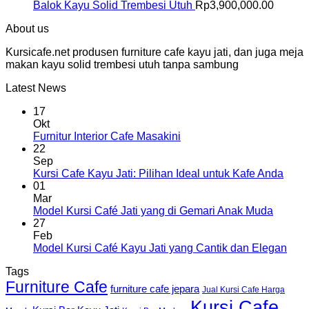
Balok Kayu Solid Trembesi Utuh
Rp
3,900,000.00
About us
Kursicafe.net produsen furniture cafe kayu jati, dan juga meja
makan kayu solid trembesi utuh tanpa sambung
Latest News
17
Okt
Furnitur Interior Cafe Masakini
22
Sep
Kursi Cafe Kayu Jati: Pilihan Ideal untuk Kafe Anda
01
Mar
Model Kursi Café Jati yang di Gemari Anak Muda
27
Feb
Model Kursi Café Kayu Jati yang Cantik dan Elegan
Tags
Furniture Cafe
furniture cafe jepara
Jual Kursi Cafe Harga
Kursi Cafe