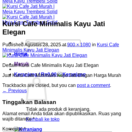
Kursi Cafe Minimalis Kayu Jati
Elegan
Pencarian
Published
Agustus 28, 2025
at
900 × 1080
in
Kursi Cafe
untuk:
Minimalis Kayu Jati Elegan
Home
Masuk
Desain Kursi Cafe Minimalis Kayu Jati Elegan
Keranjang /
Rp
0.00
Jual Kursi Cafe Minimalis Kayu Jati Elegan Harga Murah
Trackbacks are closed, but you can
post a comment
.
←
Previous
Tinggalkan Balasan
Tidak ada produk di keranjang.
Alamat email Anda tidak akan dipublikasikan.
Ruas yang
wajib ditandai
*
Kembali ke toko
Komentar
*