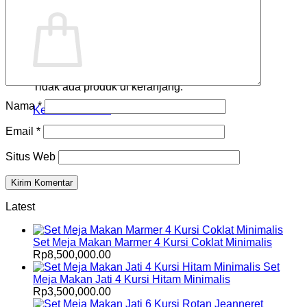
Keranjang
Tidak ada produk di keranjang.
Nama
*
Kembali ke toko
Email
*
Situs Web
Latest
Set Meja Makan Marmer 4 Kursi Coklat Minimalis
Rp
8,500,000.00
Set
Meja Makan Jati 4 Kursi Hitam Minimalis
Rp
3,500,000.00