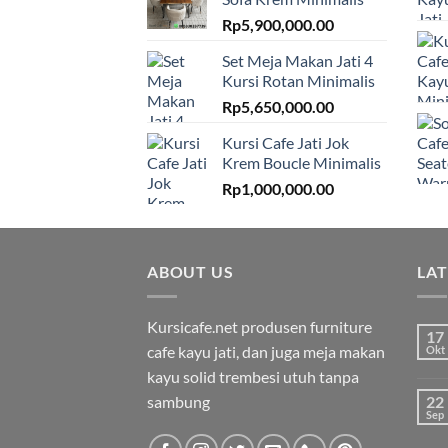
Rp
5,900,000.00
Set Meja Makan Jati 4
Kursi Rotan Minimalis
Rp
5,650,000.00
Kursi Cafe Jati Jok
Krem Boucle Minimalis
Rp
1,000,000.00
ABOUT US
LA
Kursicafe.net produsen furniture
17
cafe kayu jati, dan juga meja makan
Okt
kayu solid trembesi utuh tanpa
sambung
22
Sep