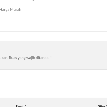
n Harga Murah
ikan.
Ruas yang wajib ditandai
*
Email
*
Situs