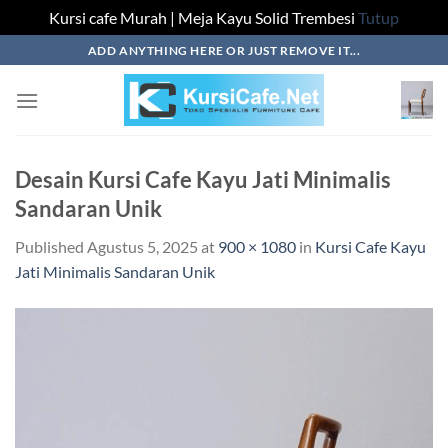
Kursi cafe Murah | Meja Kayu Solid Trembesi
Tutup
Skip
ADD ANYTHING HERE OR JUST REMOVE IT...
to
content
Desain Kursi Cafe Kayu Jati Minimalis
Sandaran Unik
Published
Agustus 5, 2025
at
900 × 1080
in
Kursi Cafe Kayu
Jati Minimalis Sandaran Unik