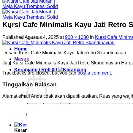
Kursi Cafe Minimalis Kayu Jati Retro 
Pencarian
Published
Agustus 4, 2025
at
900 × 1080
in
Kursi Cafe Minima
untuk:
Home
Desain Kursi Cafe Minimalis Kayu Jati Retro Skandinavian
Masuk
Jual Kursi Cafe Minimalis Kayu Jati Retro Skandinavian Har
Keranjang /
Rp
0.00
Trackbacks are closed, but you can
post a comment
.
Tinggalkan Balasan
Alamat email Anda tidak akan dipublikasikan.
Ruas yang waji
Tidak ada produk di keranjang.
Kembali ke toko
Keranjang