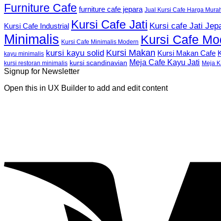
Furniture Cafe
furniture cafe jepara
Jual Kursi Cafe Harga Mura
Kursi Cafe Jati
Kursi cafe Jati Jep
Kursi Cafe Industrial
Minimalis
Kursi Cafe Mo
Kursi Cafe Minimalis Modern
Kursi Makan
kursi kayu solid
K
Kursi Makan Cafe
kayu minimalis
Meja Cafe Kayu Jati
kursi scandinavian
Meja K
kursi restoran minimalis
Signup for Newsletter
Open this in UX Builder to add and edit content