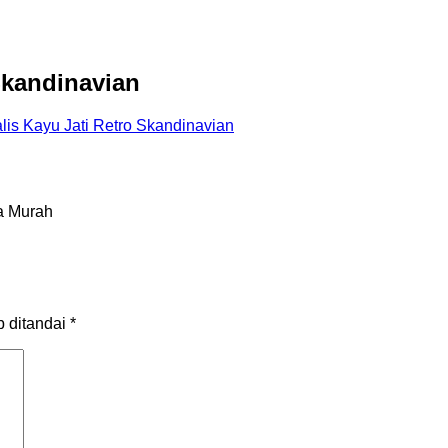
Skandinavian
lis Kayu Jati Retro Skandinavian
ga Murah
b ditandai
*