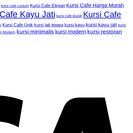
Kursi Cafe Harga Murah
Kursi Cafe Elegan
kursi cafe custom
 Cafe Kayu Jati
Kursi Cafe
kursi cafe klasik
kursi kayu jati
Kursi Cafe Unik
kursi kayu
kursi jati jepara
n
kursi
kursi minimalis
kursi restoran
kursi modern
an Modern