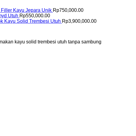
i Filler Kayu Jepara Unik
Rp
750,000.00
amyd Utuh
Rp
550,000.00
k Kayu Solid Trembesi Utuh
Rp
3,900,000.00
ja makan kayu solid trembesi utuh tanpa sambung