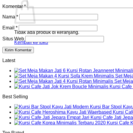
Komentar
*
Nama
*
Email
*
Tidak ada produk di keranjang.
Situs Web
Kembali ke toko
Latest
Set Mej
Set Meja
Kursi Cafe
Best Selling
Kursi Bar Stool Kay
Kursi Ca
Kursi Cafe Jati Jep
Kursi Cafe 
Top Rated