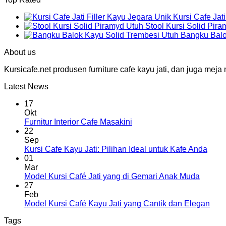
Kursi Cafe Jat
Stool Kursi Solid Pir
Bangku Balo
About us
Kursicafe.net produsen furniture cafe kayu jati, dan juga me
Latest News
17
Okt
Furnitur Interior Cafe Masakini
22
Sep
Kursi Cafe Kayu Jati: Pilihan Ideal untuk Kafe Anda
01
Mar
Model Kursi Café Jati yang di Gemari Anak Muda
27
Feb
Model Kursi Café Kayu Jati yang Cantik dan Elegan
Tags