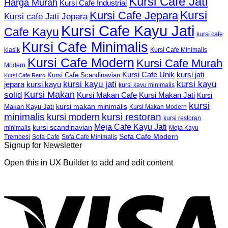
Kursi Cafe Jati
Harga Murah
Kursi Cafe Industrial
Kursi
Kursi Cafe Jepara
Kursi cafe Jati Jepara
Kursi Cafe Kayu Jati
Cafe Kayu
kursi cafe
Kursi Cafe Minimalis
Kursi Cafe Minimalis
klasik
Kursi Cafe Modern
Kursi Cafe Murah
Modern
Kursi Cafe Unik
kursi jati
Kursi Cafe Scandinavian
Kursi Cafe Retro
kursi kayu jati
kursi kayu
kursi kayu
jepara
kursi kayu minimalis
Kursi Makan
solid
Kursi Makan Jati
Kursi Makan Cafe
Kursi
kursi
kursi makan minimalis
Makan Kayu Jati
Kursi Makan Modern
minimalis
kursi restoran
kursi modern
kursi restoran
Meja Cafe Kayu Jati
kursi scandinavian
Meja Kayu
minimalis
Sofa Cafe Modern
Trembesi
Sofa Cafe
Sofa Cafe Minimalis
Signup for Newsletter
Open this in UX Builder to add and edit content