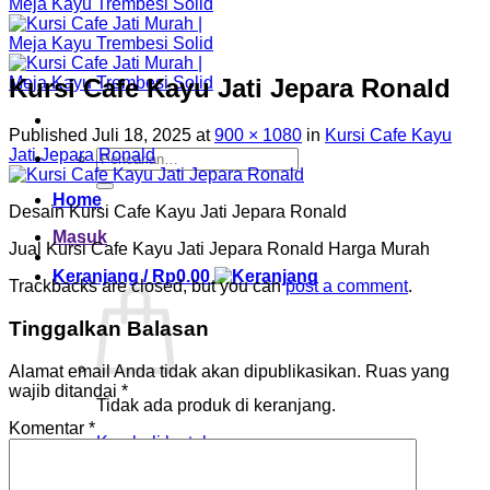
Kursi Cafe Kayu Jati Jepara Ronald
Published
Juli 18, 2025
at
900 × 1080
in
Kursi Cafe Kayu
Jati Jepara Ronald
Pencarian
untuk:
Home
Desain Kursi Cafe Kayu Jati Jepara Ronald
Masuk
Jual Kursi Cafe Kayu Jati Jepara Ronald Harga Murah
Keranjang /
Rp
0.00
Trackbacks are closed, but you can
post a comment
.
Tinggalkan Balasan
Alamat email Anda tidak akan dipublikasikan.
Ruas yang
wajib ditandai
*
Tidak ada produk di keranjang.
Komentar
*
Kembali ke toko