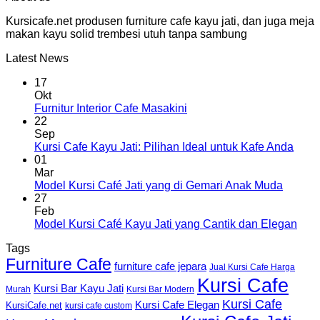
Kursicafe.net produsen furniture cafe kayu jati, dan juga meja
makan kayu solid trembesi utuh tanpa sambung
Latest News
17
Okt
Furnitur Interior Cafe Masakini
22
Sep
Kursi Cafe Kayu Jati: Pilihan Ideal untuk Kafe Anda
01
Mar
Model Kursi Café Jati yang di Gemari Anak Muda
27
Feb
Model Kursi Café Kayu Jati yang Cantik dan Elegan
Tags
Furniture Cafe
furniture cafe jepara
Jual Kursi Cafe Harga
Kursi Cafe
Kursi Bar Kayu Jati
Murah
Kursi Bar Modern
Kursi Cafe
Kursi Cafe Elegan
KursiCafe.net
kursi cafe custom