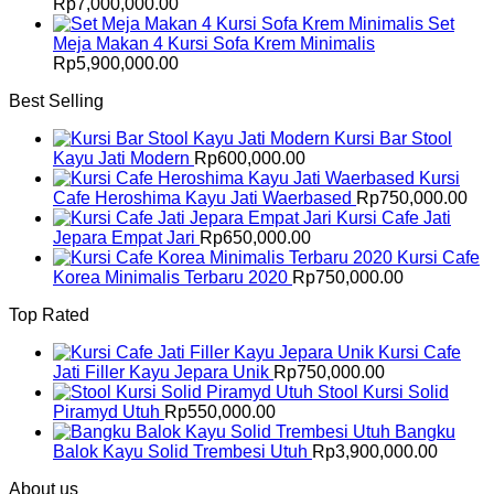
Rp
7,000,000.00
Set
Meja Makan 4 Kursi Sofa Krem Minimalis
Rp
5,900,000.00
Best Selling
Kursi Bar Stool
Kayu Jati Modern
Rp
600,000.00
Kursi
Cafe Heroshima Kayu Jati Waerbased
Rp
750,000.00
Kursi Cafe Jati
Jepara Empat Jari
Rp
650,000.00
Kursi Cafe
Korea Minimalis Terbaru 2020
Rp
750,000.00
Top Rated
Kursi Cafe
Jati Filler Kayu Jepara Unik
Rp
750,000.00
Stool Kursi Solid
Piramyd Utuh
Rp
550,000.00
Bangku
Balok Kayu Solid Trembesi Utuh
Rp
3,900,000.00
About us