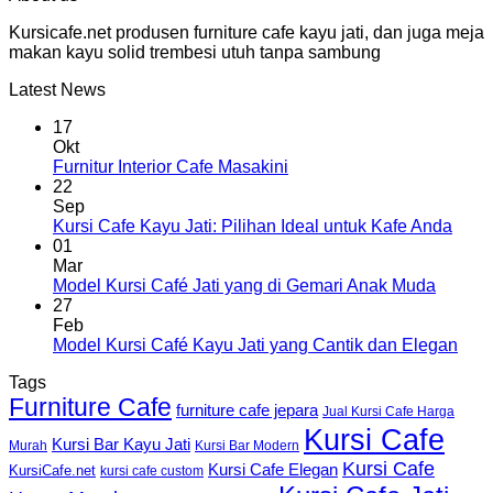
Kursicafe.net produsen furniture cafe kayu jati, dan juga meja
makan kayu solid trembesi utuh tanpa sambung
Latest News
17
Okt
Furnitur Interior Cafe Masakini
22
Sep
Kursi Cafe Kayu Jati: Pilihan Ideal untuk Kafe Anda
01
Mar
Model Kursi Café Jati yang di Gemari Anak Muda
27
Feb
Model Kursi Café Kayu Jati yang Cantik dan Elegan
Tags
Furniture Cafe
furniture cafe jepara
Jual Kursi Cafe Harga
Kursi Cafe
Kursi Bar Kayu Jati
Murah
Kursi Bar Modern
Kursi Cafe
Kursi Cafe Elegan
KursiCafe.net
kursi cafe custom