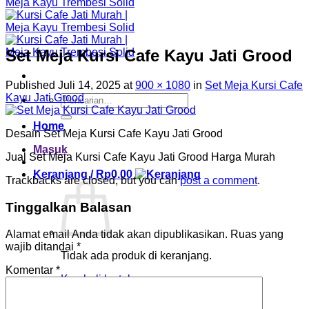
Set Meja Kursi Cafe Kayu Jati Grood
Published
Juli 14, 2025
at
900 × 1080
in
Set Meja Kursi Cafe
Kayu Jati Grood
Pencarian
untuk:
Home
Desain Set Meja Kursi Cafe Kayu Jati Grood
Masuk
Jual Set Meja Kursi Cafe Kayu Jati Grood Harga Murah
Keranjang /
Rp
0.00
Trackbacks are closed, but you can
post a comment
.
Tinggalkan Balasan
Alamat email Anda tidak akan dipublikasikan.
Ruas yang
wajib ditandai
*
Tidak ada produk di keranjang.
Komentar
*
Kembali ke toko