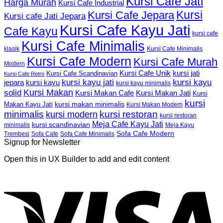
Kursi Cafe Jati
Harga Murah
Kursi Cafe Industrial
Kursi
Kursi Cafe Jepara
Kursi cafe Jati Jepara
Kursi Cafe Kayu Jati
Cafe Kayu
kursi cafe
Kursi Cafe Minimalis
Kursi Cafe Minimalis
klasik
Kursi Cafe Modern
Kursi Cafe Murah
Modern
Kursi Cafe Unik
kursi jati
Kursi Cafe Scandinavian
Kursi Cafe Retro
kursi kayu jati
kursi kayu
kursi kayu
jepara
kursi kayu minimalis
Kursi Makan
solid
Kursi Makan Jati
Kursi Makan Cafe
Kursi
kursi
kursi makan minimalis
Makan Kayu Jati
Kursi Makan Modern
minimalis
kursi restoran
kursi modern
kursi restoran
Meja Cafe Kayu Jati
kursi scandinavian
Meja Kayu
minimalis
Sofa Cafe Modern
Trembesi
Sofa Cafe
Sofa Cafe Minimalis
Signup for Newsletter
Open this in UX Builder to add and edit content