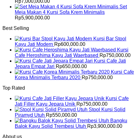
Rp
7,000,000.00
Set
Meja Makan 4 Kursi Sofa Krem Minimalis
Rp
5,900,000.00
Best Selling
Kursi Bar Stool
Kayu Jati Modern
Rp
600,000.00
Kursi
Cafe Heroshima Kayu Jati Waerbased
Rp
750,000.00
Kursi Cafe Jati
Jepara Empat Jari
Rp
650,000.00
Kursi Cafe
Korea Minimalis Terbaru 2020
Rp
750,000.00
Top Rated
Kursi Cafe
Jati Filler Kayu Jepara Unik
Rp
750,000.00
Stool Kursi Solid
Piramyd Utuh
Rp
550,000.00
Bangku
Balok Kayu Solid Trembesi Utuh
Rp
3,900,000.00
About us