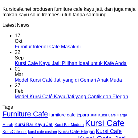
Kursicafe.net produsen furniture cafe kayu jati, dan juga meja
makan kayu solid trembesi utuh tanpa sambung
Latest News
17
Okt
Furnitur Interior Cafe Masakini
22
Sep
Kursi Cafe Kayu Jati: Pilihan Ideal untuk Kafe Anda
01
Mar
Model Kursi Café Jati yang di Gemari Anak Muda
27
Feb
Model Kursi Café Kayu Jati yang Cantik dan Elegan
Tags
Furniture Cafe
furniture cafe jepara
Jual Kursi Cafe Harga
Kursi Cafe
Kursi Bar Kayu Jati
Murah
Kursi Bar Modern
Kursi Cafe
Kursi Cafe Elegan
KursiCafe.net
kursi cafe custom