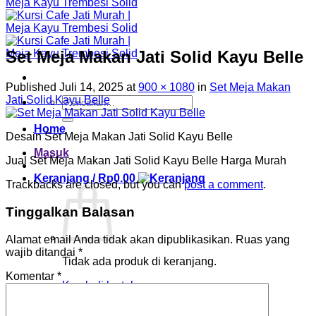
Set Meja Makan Jati Solid Kayu Belle
Published
Juli 14, 2025
at
900 × 1080
in
Set Meja Makan
Jati Solid Kayu Belle
Pencarian
untuk:
Home
Desain Set Meja Makan Jati Solid Kayu Belle
Masuk
Jual Set Meja Makan Jati Solid Kayu Belle Harga Murah
Keranjang /
Rp
0.00
Trackbacks are closed, but you can
post a comment
.
Tinggalkan Balasan
Alamat email Anda tidak akan dipublikasikan.
Ruas yang
wajib ditandai
*
Tidak ada produk di keranjang.
Komentar
*
Kembali ke toko