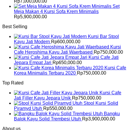
Rp
7,000,000.00
Set
Meja Makan 4 Kursi Sofa Krem Minimalis
Rp
5,900,000.00
Best Selling
Kursi Bar Stool
Kayu Jati Modern
Rp
600,000.00
Kursi
Cafe Heroshima Kayu Jati Waerbased
Rp
750,000.00
Kursi Cafe Jati
Jepara Empat Jari
Rp
650,000.00
Kursi Cafe
Korea Minimalis Terbaru 2020
Rp
750,000.00
Top Rated
Kursi Cafe
Jati Filler Kayu Jepara Unik
Rp
750,000.00
Stool Kursi Solid
Piramyd Utuh
Rp
550,000.00
Bangku
Balok Kayu Solid Trembesi Utuh
Rp
3,900,000.00
About us