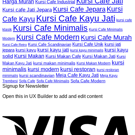
Kursi Cafe Jati
Harga Murah
Kursi Cafe Industrial
Kursi
Kursi Cafe Jepara
Kursi cafe Jati Jepara
Kursi Cafe Kayu Jati
Cafe Kayu
kursi cafe
Kursi Cafe Minimalis
Kursi Cafe Minimalis
klasik
Kursi Cafe Modern
Kursi Cafe Murah
Modern
Kursi Cafe Unik
kursi jati
Kursi Cafe Scandinavian
Kursi Cafe Retro
kursi kayu jati
kursi kayu
kursi kayu
jepara
kursi kayu minimalis
Kursi Makan
solid
Kursi Makan Jati
Kursi Makan Cafe
Kursi
kursi
kursi makan minimalis
Makan Kayu Jati
Kursi Makan Modern
minimalis
kursi restoran
kursi modern
kursi restoran
Meja Cafe Kayu Jati
kursi scandinavian
Meja Kayu
minimalis
Sofa Cafe Modern
Trembesi
Sofa Cafe
Sofa Cafe Minimalis
Signup for Newsletter
Open this in UX Builder to add and edit content