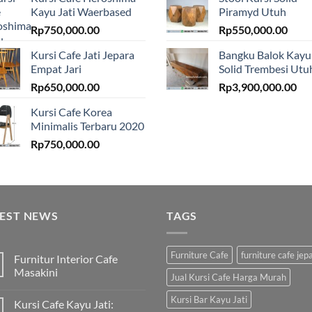
Kayu Jati Waerbased
Piramyd Utuh
Rp
750,000.00
Rp
550,000.00
Kursi Cafe Jati Jepara
Bangku Balok Kayu
Empat Jari
Solid Trembesi Utu
Rp
650,000.00
Rp
3,900,000.00
Kursi Cafe Korea
Minimalis Terbaru 2020
Rp
750,000.00
TEST NEWS
TAGS
Furniture Cafe
furniture cafe jep
Furnitur Interior Cafe
Masakini
Jual Kursi Cafe Harga Murah
Kursi Bar Kayu Jati
Kursi Cafe Kayu Jati: