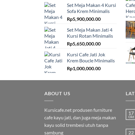
Set Meja Makan 4 Kursi
Sofa Krem Minimalis
Rp
5,900,000.00
Set Meja Makan Jati 4
Kursi Rotan Minimalis
Rp
5,650,000.00
Kursi Cafe Jati Jok
Krem Boucle Minimalis
Rp
1,000,000.00
ABOUT US
LA
Kursicafe.net produsen furniture
17
cafe kayu jati, dan juga meja makan
Okt
kayu solid trembesi utuh tanpa
sambung
22